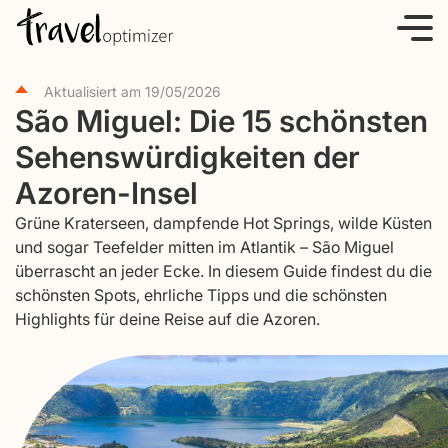
S
k
i
Aktualisiert am
19/05/2026
p
São Miguel: Die 15 schönsten
t
Sehenswürdigkeiten der
o
c
Azoren-Insel
o
Grüne Kraterseen, dampfende Hot Springs, wilde Küsten
n
und sogar Teefelder mitten im Atlantik – São Miguel
t
überrascht an jeder Ecke. In diesem Guide findest du die
e
schönsten Spots, ehrliche Tipps und die schönsten
Highlights für deine Reise auf die Azoren.
n
t