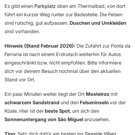
Es gibt einen
Parkplatz
oben am Thermalbad, von dort
führt ein kurzer Weg runter zur Badestelle. Die Felsen
sind rutschig, gut aufpassen.
Duschen und Umkleiden
sind vorhanden.
Hinweis (Stand Februar 2026):
Die Zufahrt zur Ponta da
Ferraria ist nach einem Erdrutsch weiterhin für Autos
eingeschränkt bzw. nicht empfohlen. Bitte informiere
dich vor deinem Besuch nochmal über den aktuellen
Stand vor Ort.
Ein paar Minuten weiter liegt der Ort
Mosteiros
mit
schwarzem Sandstrand
und den
Felseninseln
vor der
Küste. Hier ist der
beste Spot
, um sich den
Sonnenuntergang von São Miguel
anzusehen.
Tipp
: Setz dich dafür am besten ins
Seaside Vibez
.