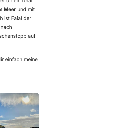
et dir ein total
am Meer
und mit
 ist Faial der
e nach
schenstopp auf
dir einfach meine