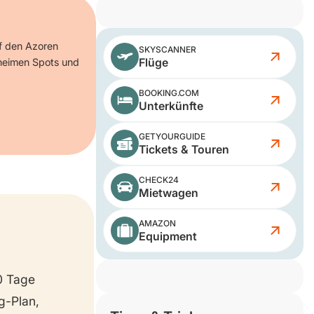
uf den Azoren
SKYSCANNER
Flüge
geheimen Spots und
BOOKING.COM
Unterkünfte
GETYOURGUIDE
Tickets & Touren
CHECK24
Mietwagen
AMAZON
Equipment
0 Tage
g-Plan,