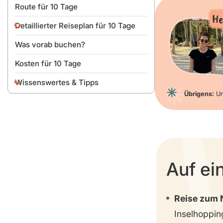
Route für 10 Tage
He
Detaillierter Reiseplan für 10 Tage
Was vorab buchen?
Tag 0
Kosten für 10 Tage
Tag 1
Wissenswertes & Tipps
Tag 2
Übrigens:
Un
Tag 3
An- & Einreise
Tag 4
Auto mieten & fahren
Tag 5
Beste Reisezeit
Ist es auf den Azoren
Tag 6
gefährlich?
Auf ei
Tag 7
Geld, Sprache & SIM-Karte
Tag 8
Packliste
Reise zum 
Inselhoppin
Tag 9