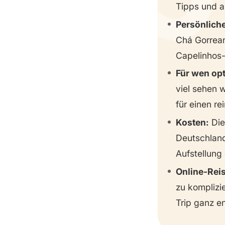
Tipps und a
Tag 10
Persönliche
Chá Gorrean
Capelinhos-
Für wen op
viel sehen 
für einen re
Kosten:
Die 
Deutschland 
Aufstellung
Online-Rei
zu komplizi
Trip ganz e