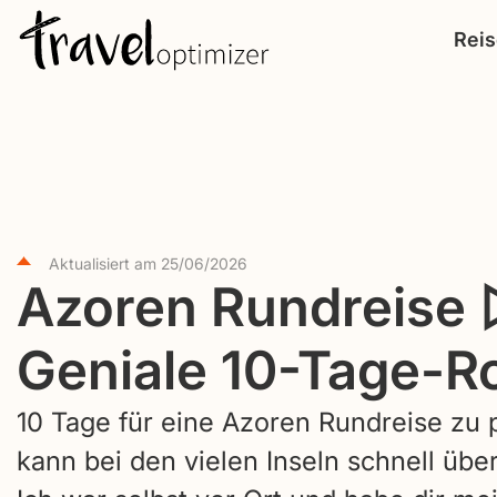
S
Rei
k
i
p
t
o
c
o
Aktualisiert am
25/06/2026
Azoren Rundreise
n
t
Geniale 10-Tage-R
e
n
10 Tage für eine Azoren Rundreise zu 
t
kann bei den vielen Inseln schnell übe