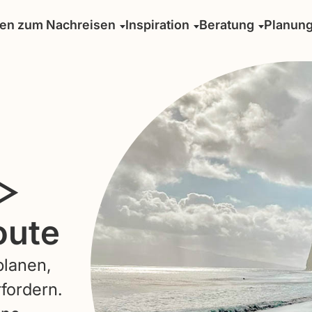
sen zum Nachreisen
Inspiration
Beratung
Planun
 ▷
oute
planen,
rfordern.