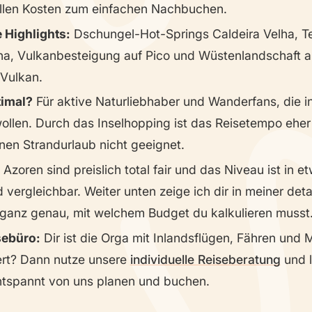
llen Kosten zum einfachen Nachbuchen.
 Highlights:
Dschungel-Hot-Springs Caldeira Velha, T
a, Vulkanbesteigung auf Pico und Wüstenlandschaft 
Vulkan.
timal?
Für aktive Naturliebhaber und Wanderfans, die in
wollen. Durch das Inselhopping ist das Reisetempo eher 
inen Strandurlaub nicht geeignet.
Azoren sind preislich total fair und das Niveau ist in e
vergleichbar. Weiter unten zeige ich dir in meiner detai
 ganz genau, mit welchem Budget du kalkulieren musst
sebüro:
Dir ist die Orga mit Inlandsflügen, Fähren und
ert? Dann nutze unsere
individuelle Reiseberatung
und l
ntspannt von uns planen und buchen.