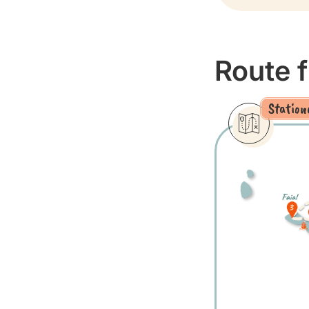
Route f
Station