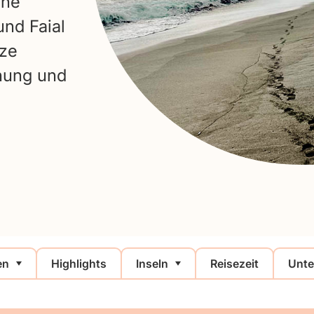
ine
und Faial
tze
anung und
en
Highlights
Inseln
Reisezeit
Unte