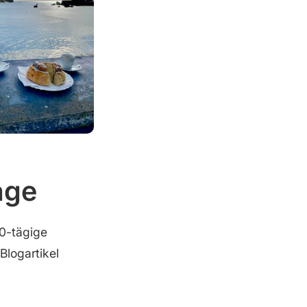
age
10-tägige
Blogartikel