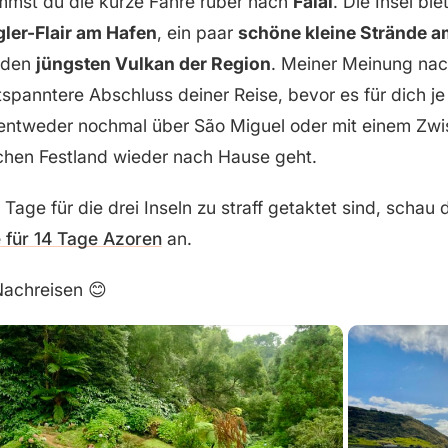
mmst du die kurze Fähre rüber nach
Faial
. Die Insel biet
ler-Flair am Hafen
, ein paar
schöne kleine Strände 
 den
jüngsten Vulkan der Region
. Meiner Meinung nach
tspanntere Abschluss deiner Reise, bevor es für dich j
entweder nochmal über São Miguel oder mit einem Zwi
chen Festland wieder nach Hause geht.
n Tage für die drei Inseln zu straff getaktet sind, schau 
 für 14 Tage Azoren
an.
Nachreisen 😊