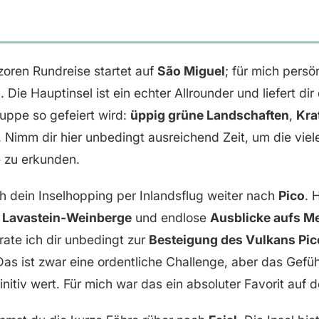
oren Rundreise startet auf
São Miguel
; für mich persö
 Die Hauptinsel ist ein echter Allrounder und liefert dir 
ruppe so gefeiert wird:
üppig grüne Landschaften
,
Kra
. Nimm dir hier unbedingt ausreichend Zeit, um die vie
 zu erkunden.
h dein Inselhopping per Inlandsflug weiter nach
Pico
. 
e Lavastein-Weinberge
und endlose
Ausblicke aufs M
, rate ich dir unbedingt zur
Besteigung des Vulkans Pic
Das ist zwar eine ordentliche Challenge, aber das Gefüh
itiv wert. Für mich war das ein absoluter Favorit auf d