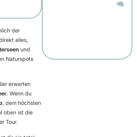
nlich der
direkt alles,
terseen
und
len Naturspots
Hier erwarten
eer
. Wenn du
o
, dem höchsten
l oben ist die
er Tour.