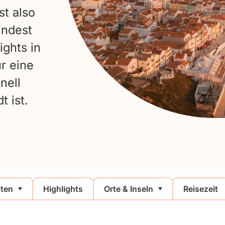
st also
indest
ghts in
r eine
nell
t ist.
ten
Highlights
Orte & Inseln
Reisezeit