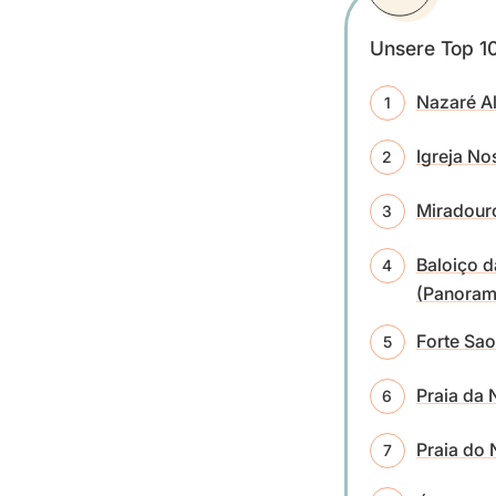
Unsere Top 10
Nazaré Alt
Igreja No
Miradour
Baloiço d
(Panoram
Forte Sao
Praia da 
Praia do 