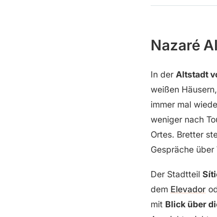
Nazaré Alt
In der
Altstadt 
weißen Häusern, 
immer mal wiede
weniger nach Tou
Ortes. Bretter s
Gespräche über
Der Stadtteil
Sít
dem
Elevador
od
mit
Blick über di