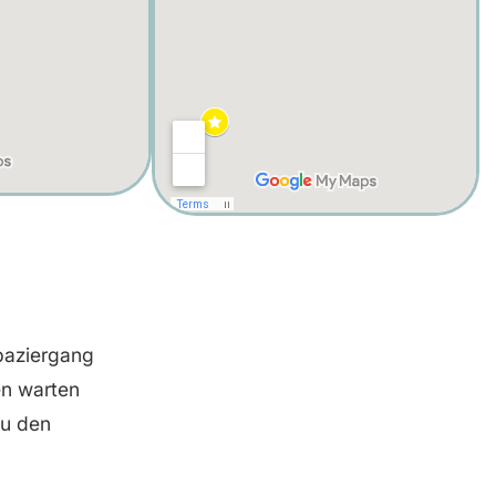
paziergang
en warten
zu den