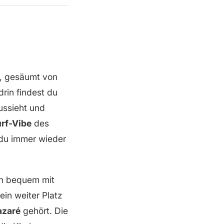
r, gesäumt von
rin findest du
aussieht und
rf-Vibe
des
 du immer wieder
ihn bequem mit
in weiter Platz
azaré
gehört. Die