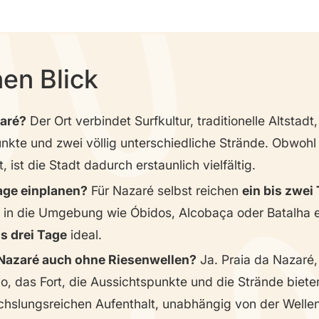
nen Blick
aré?
Der Ort verbindet Surfkultur, traditionelle Altstadt,
nkte und zwei völlig unterschiedliche Strände. Obwohl
t, ist die Stadt dadurch erstaunlich vielfältig.
age einplanen?
Für Nazaré selbst reichen
ein bis zwei
 in die Umgebung wie Óbidos, Alcobaça oder Batalha e
is drei Tage
ideal.
 Nazaré auch ohne Riesenwellen?
Ja. Praia da Nazaré,
tio, das Fort, die Aussichtspunkte und die Strände biet
hslungsreichen Aufenthalt, unabhängig von der Wellen