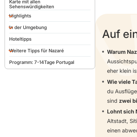
Karte mit allen
Sehenswürdigkeiten
Highlights
In der Umgebung
Nazaré Altstadt & Stadteil Sitio
Auf ei
Igreja Nossa Senhora de
Hoteltipps
Óbidos
Nazaré
Weitere Tipps für Nazaré
Miradouro del Suberco
Kloster Batalha
Warum Naz
Baloiço da Ladeira
Aussichtspu
Programm: 7-14Tage Portugal
Kloster Alcobaça
Beste Reisezeit
(Panoramaschaukel)
eher klein is
Forte Sao Miguel Arcanjo
Palácio Nacional de Mafra
Was vorab buchen?
Wie viele T
Anreise, Parken &
Praia da Nazaré
Fortbewegung
du Ausflüge
Praia do Norte
Geld, Sprache & SIM-Karte
sind
zwei b
Wo kann man gut essen?
Lohnt sich
Packliste
Altstadt, Sí
einen abwec