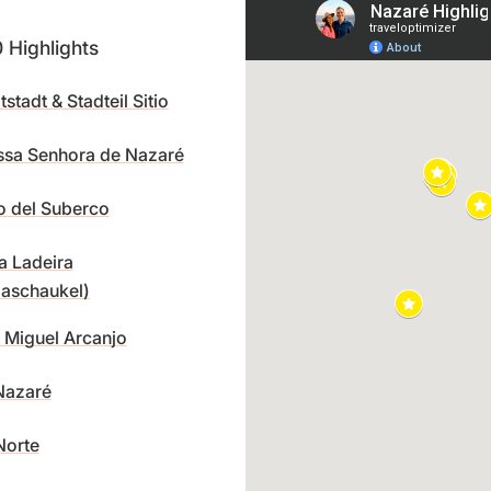
 Highlights
stadt & Stadteil Sitio
ssa Senhora de Nazaré
o del Suberco
a Ladeira
aschaukel)
 Miguel Arcanjo
Nazaré
Norte