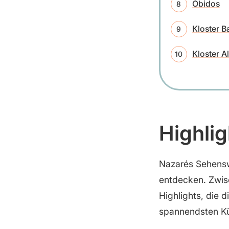
Óbidos
Kloster B
Kloster A
Highlig
Nazarés Sehensw
entdecken. Zwisc
Highlights, die
spannendsten Küs