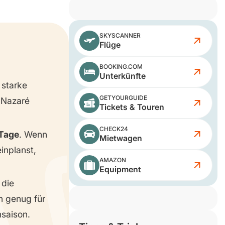
SKYSCANNER
Flüge
BOOKING.COM
Unterkünfte
 starke
GETYOURGUIDE
 Nazaré
Tickets & Touren
CHECK24
 Tage
. Wenn
Mietwagen
inplanst,
AMAZON
Equipment
 die
en genug für
saison.