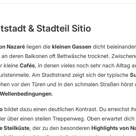
stadt & Stadteil Sitio
von Nazaré
liegen die
kleinen Gassen
dicht beieinande
an deren Balkonen oft Bettwäsche trocknet. Zwischend
r kleine
Cafés
, in denen vieles noch sehr nach Alltag 
ristenmeile. Am Stadtstrand zeigt sich der typische
Su
tehen vor den Türen und in den schmalen Straßen hörst
Wellenbedingungen
.
io
bildet dazu einen deutlichen Kontrast. Du erreichst 
er über einen steilen Treppenweg. Oben erwartet dich e
e Steilküste
, der zu den besonderen
Highlights von N