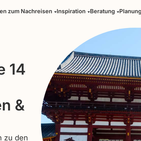
sen zum Nachreisen
Inspiration
Beratung
Planun
e 14
en &
n zu den