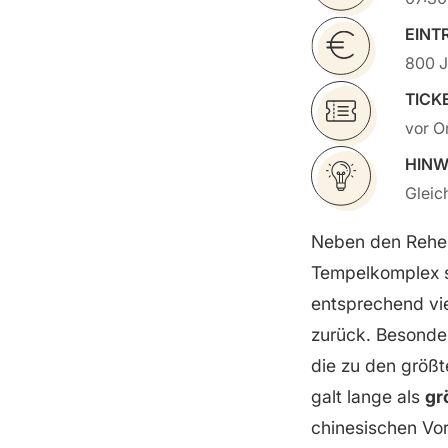
EINT
800 J
TICK
vor O
HINW
Gleic
Neben den Rehe
Tempelkomplex s
entsprechend vie
zurück. Besonder
die zu den größt
galt lange als
gr
chinesischen Vor