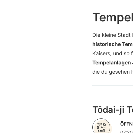
Tempe
Die kleine Stadt
historische Tem
Kaisers, und so 
Tempelanlagen 
die du gesehen h
Tōdai
-ji 
ÖFFN
07:30