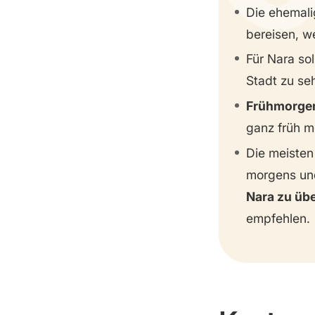
Die ehemal
bereisen, w
Für Nara sol
Stadt zu se
Frühmorge
ganz früh m
Die meisten
morgens und
Nara zu üb
empfehlen.