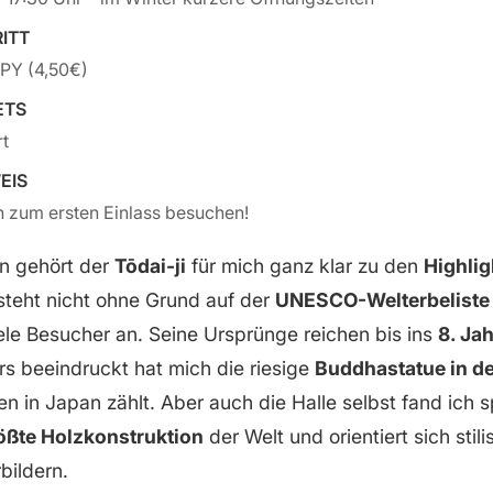
RITT
PY (4,50€)
ETS
rt
EIS
h zum ersten Einlass besuchen!
n gehört der
Tōdai-ji
für mich ganz klar zu den
Highlig
teht nicht ohne Grund auf der
UNESCO-Welterbeliste
le Besucher an. Seine Ursprünge reichen bis ins
8. Ja
s beeindruckt hat mich die riesige
Buddhastatue in de
en in Japan zählt. Aber auch die Halle selbst fand ich 
ößte Holzkonstruktion
der Welt und orientiert sich stili
bildern.