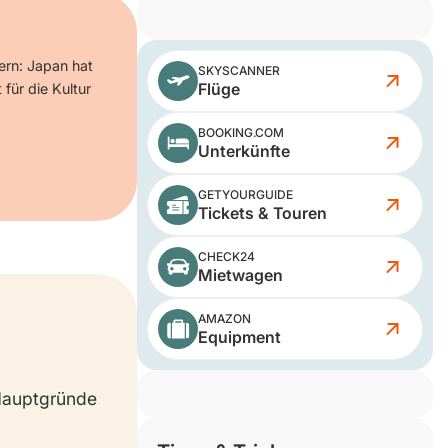
ern: Japan hat
SKYSCANNER
Flüge
 für die Kultur
BOOKING.COM
Unterkünfte
GETYOURGUIDE
Tickets & Touren
CHECK24
Mietwagen
AMAZON
Equipment
Hauptgründe