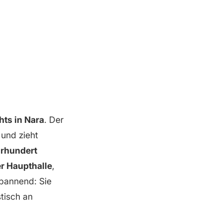
hts in Nara
. Der
und zieht
hrhundert
r Haupthalle
,
spannend: Sie
stisch an