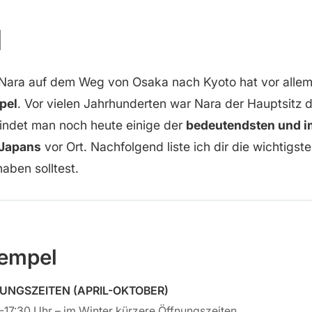
l
 Nara auf dem Weg von Osaka nach Kyoto hat vor allem 
pel
. Vor vielen Jahrhunderten war Nara der Hauptsitz 
findet man noch heute einige der
bedeutendsten und 
Japans
vor Ort. Nachfolgend liste ich dir die wichtigst
aben solltest.
Tempel
UNGSZEITEN (APRIL-OKTOBER)
-17:30 Uhr – im Winter kürzere Öffnungszeiten