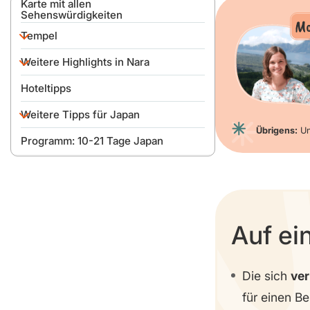
Karte mit allen
Sehenswürdigkeiten
Mo
Tempel
Weitere Highlights in Nara
Tōdai-ji Tempel
Hoteltipps
Kasuga-Taisha Schrein
Nara Park & Rehe
Weitere Tipps für Japan
Nigatsu-do Tempel
Isuien Garten
Übrigens:
Un
Programm: 10-21 Tage Japan
Kōfuku-ji Tempel und Pagoda
Yoshikien Garten
Beste Reisezeit
Hōryūji Tempel
Wanderung auf den Wakakusa
Geld, Sprache & SIM-Karte
Gangoji Tempel
Naramachi
Wo kann man gut essen?
Asuka
Nara National Museum
Packliste
Auf ei
Erdbeben-Simulator
Die sich
ve
für einen Be