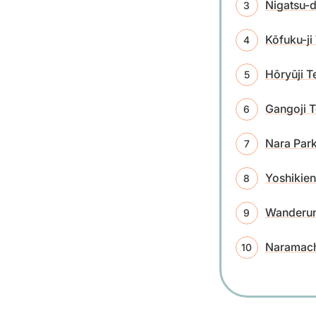
Nigatsu-
Kōfuku-j
Hōryūji 
Gangoji 
Nara Park
Yoshikien
Wanderun
Naramach