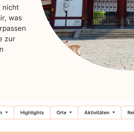
 nicht
ir, was
erpassen
e zur
en
n
Highlights
Orte
Aktivitäten
Re