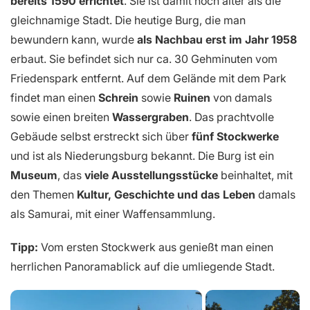
bereits 1590 errichtet
. Sie ist damit noch älter als die
gleichnamige Stadt. Die heutige Burg, die man
bewundern kann, wurde
als Nachbau erst im Jahr 1958
erbaut. Sie befindet sich nur ca. 30 Gehminuten vom
Friedenspark entfernt. Auf dem Gelände mit dem Park
findet man einen
Schrein
sowie
Ruinen
von damals
sowie einen breiten
Wassergraben
. Das prachtvolle
Gebäude selbst erstreckt sich über
fünf Stockwerke
und ist als Niederungsburg bekannt. Die Burg ist ein
Museum
, das
viele Ausstellungsstücke
beinhaltet, mit
den Themen
Kultur, Geschichte und das Leben
damals
als Samurai, mit einer Waffensammlung.
Tipp:
Vom ersten Stockwerk aus genießt man einen
herrlichen Panoramablick auf die umliegende Stadt.