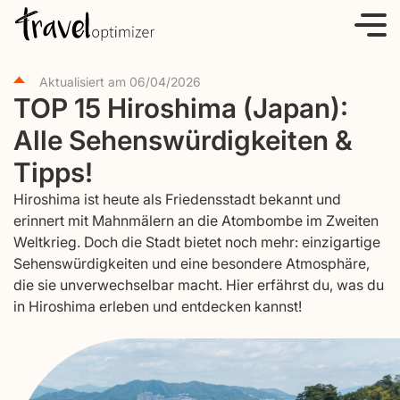
S
k
i
Aktualisiert am
06/04/2026
p
TOP 15 Hiroshima (Japan):
t
Alle Sehenswürdigkeiten &
o
c
Tipps!
o
Hiroshima ist heute als Friedensstadt bekannt und
n
erinnert mit Mahnmälern an die Atombombe im Zweiten
t
Weltkrieg. Doch die Stadt bietet noch mehr: einzigartige
e
Sehenswürdigkeiten und eine besondere Atmosphäre,
die sie unverwechselbar macht. Hier erfährst du, was du
n
in Hiroshima erleben und entdecken kannst!
t