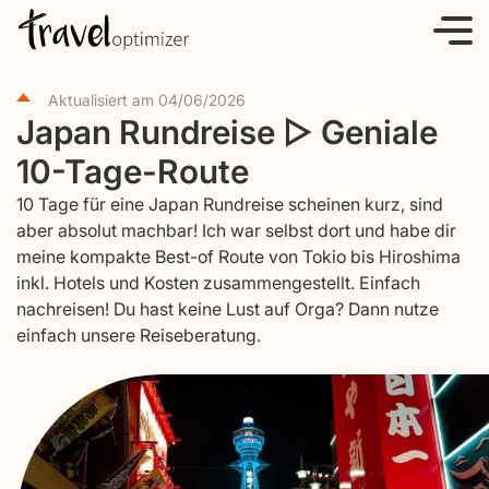
S
k
i
Aktualisiert am
04/06/2026
p
Japan Rundreise ▷ Geniale
t
10-Tage-Route
o
c
10 Tage für eine Japan Rundreise scheinen kurz, sind
o
aber absolut machbar! Ich war selbst dort und habe dir
meine kompakte Best-of Route von Tokio bis Hiroshima
n
inkl. Hotels und Kosten zusammengestellt. Einfach
t
nachreisen! Du hast keine Lust auf Orga? Dann nutze
e
einfach unsere Reiseberatung.
n
t