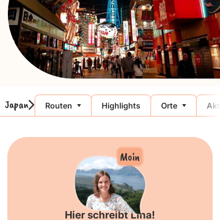
Japan
Routen
Highlights
Orte
Akt
Moin
Hier schreibt Lina!