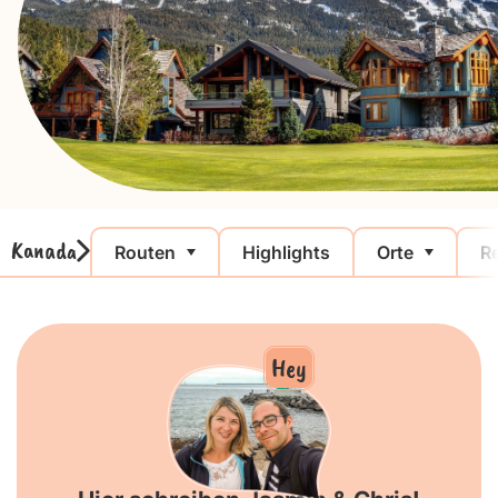
Kanada
Routen
Highlights
Orte
Re
Hey