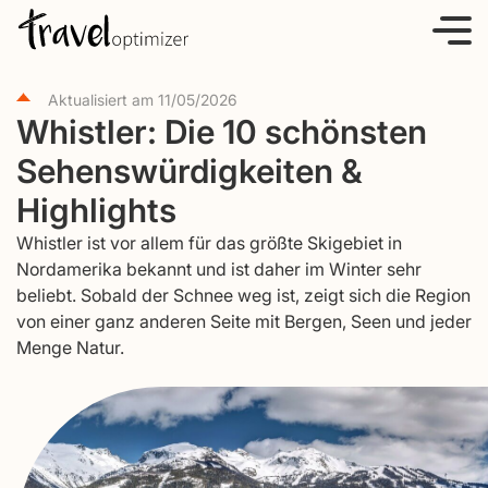
S
k
i
Aktualisiert am
11/05/2026
p
Whistler: Die 10 schönsten
t
Sehenswürdigkeiten &
o
c
Highlights
o
Whistler ist vor allem für das größte Skigebiet in
n
Nordamerika bekannt und ist daher im Winter sehr
t
beliebt. Sobald der Schnee weg ist, zeigt sich die Region
e
von einer ganz anderen Seite mit Bergen, Seen und jeder
Menge Natur.
n
t