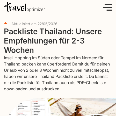
S
k
i
Aktualisiert am
22/05/2026
p
Packliste Thailand: Unsere
t
Empfehlungen für 2-3
o
c
Wochen
o
Insel-Hopping im Süden oder Tempel im Norden: für
n
Thailand packen kann überfordern! Damit du für deinen
t
Urlaub von 2 oder 3 Wochen nicht zu viel mitschleppst,
e
haben wir unsere Thailand Packliste erstellt. Du kannst
dir die Packliste für Thailand auch als PDF-Checkliste
n
downloaden und ausdrucken.
t