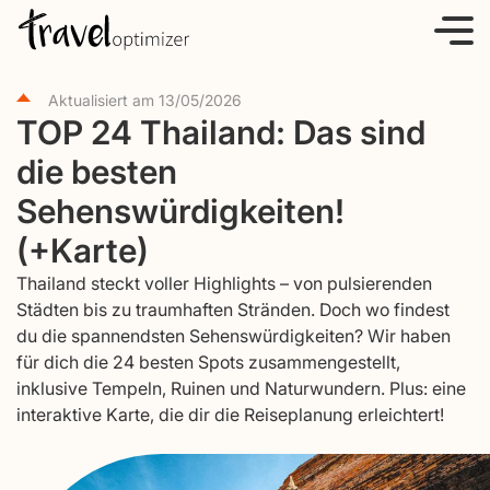
S
k
i
Aktualisiert am
13/05/2026
p
TOP 24 Thailand: Das sind
t
die besten
o
c
Sehenswürdigkeiten!
o
(+Karte)
n
Thailand steckt voller Highlights – von pulsierenden
t
Städten bis zu traumhaften Stränden. Doch wo findest
e
du die spannendsten Sehenswürdigkeiten? Wir haben
n
für dich die 24 besten Spots zusammengestellt,
t
inklusive Tempeln, Ruinen und Naturwundern. Plus: eine
interaktive Karte, die dir die Reiseplanung erleichtert!