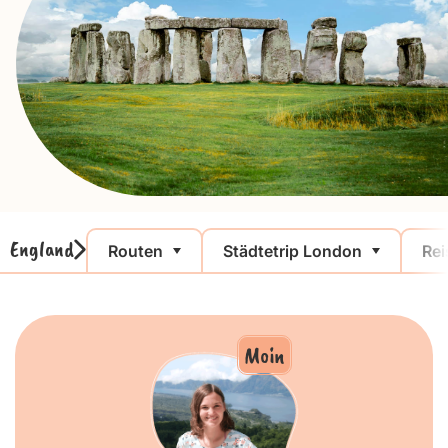
England
Routen
Städtetrip London
Rei
Moin