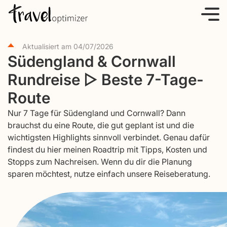
S
k
i
Aktualisiert am
04/07/2026
p
Südengland & Cornwall
t
Rundreise ▷ Beste 7-Tage-
o
c
Route
o
Nur 7 Tage für Südengland und Cornwall? Dann
n
brauchst du eine Route, die gut geplant ist und die
t
wichtigsten Highlights sinnvoll verbindet. Genau dafür
e
findest du hier meinen Roadtrip mit Tipps, Kosten und
Stopps zum Nachreisen. Wenn du dir die Planung
n
sparen möchtest, nutze einfach unsere Reiseberatung.
t