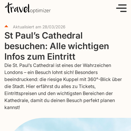
S
k
i
Aktualisiert am
28/03/2026
p
St Paul’s Cathedral
t
besuchen: Alle wichtigen
o
c
Infos zum Eintritt
o
Die St. Paul’s Cathedral ist eines der Wahrzeichen
n
Londons – ein Besuch lohnt sich! Besonders
t
beeindruckend: die riesige Kuppel mit 360°-Blick über
e
die Stadt. Hier erfährst du alles zu Tickets,
Eintrittspreisen und den wichtigsten Bereichen der
n
Kathedrale, damit du deinen Besuch perfekt planen
t
kannst!