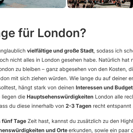
nge für London?
unglaublich
vielfältige und große Stadt
, sodass ich sc
ch nicht alles in London gesehen habe. Natürlich hat 
ondon zu bleiben – ganz abgesehen von den Kosten, die
ndon mit sich ziehen würden. Wie lange du auf deiner e
olltest, hängt stark von deinen
Interessen und Budget
 liegen die
Hauptsehenswürdigkeiten
London alle rec
ass du diese innerhalb von
2-3 Tagen
recht entspannt
s fünf Tage
Zeit hast, kannst du zusätzlich zu den High
ehenswürdigkeiten und Orte
erkunden, sowie ein paar 