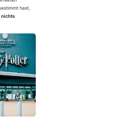
bestimmt hast,
h
nichts