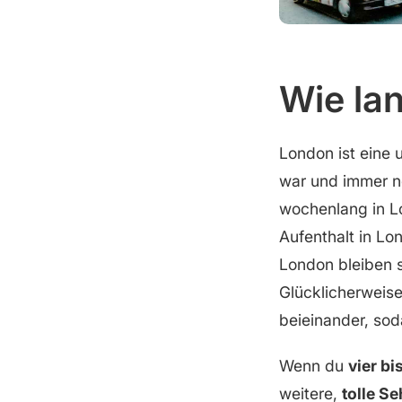
Wie la
London ist eine 
war und immer no
wochenlang in L
Aufenthalt in Lo
London bleiben s
Glücklicherweise
beieinander, sod
Wenn du
vier bi
weitere,
tolle S