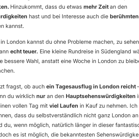
ken.
Hinzukommt, dass du etwas
mehr Zeit
an den
digkeiten
hast und bei Interesse auch die
berühmten 
n kannst.
in London kannst du ohne Probleme machen, zu sehen g
dann
echt teuer.
Eine kleine Rundreise in Südengland w
e bessere Wahl, anstatt eine Woche in London zu blei
achen.
zt fragst, ob auch
ein Tagesausflug in London reicht
n du wirklich
nur
an den
Hauptsehenswürdigkeiten
i
einen vollen Tag mit
viel Laufen
in Kauf zu nehmen. Ich 
hnen, dass du selbstverständlich nicht ganz London a
 du, wenn möglich, natürlich länger in dieser fantasti
, doch es ist möglich, die bekanntesten Sehenswürdigke