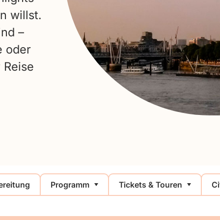
 willst.
ind –
e oder
r Reise
ereitung
Programm
Tickets & Touren
C