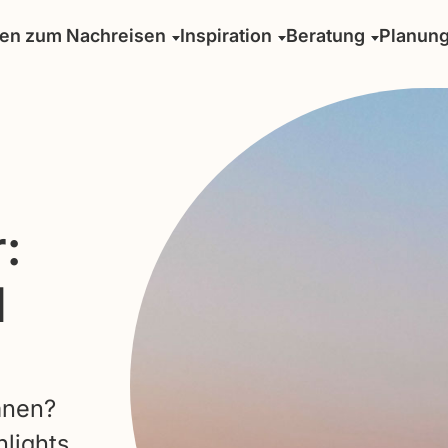
sen zum Nachreisen
Inspiration
Beratung
Planun
:
d
anen?
hlights