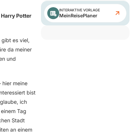
INTERAKTIVE VORLAGE
MeinReisePlaner
Harry Potter
ibt es viel,
äre da meiner
ben und
– hier meine
nteressiert bist
glaube, ich
n einem Tag
schen Stadt
iten an einem