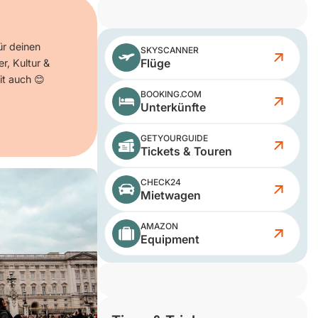
ür deinen
SKYSCANNER
Flüge
er, Kultur &
it auch 😊
BOOKING.COM
Unterkünfte
GETYOURGUIDE
Tickets & Touren
CHECK24
Mietwagen
AMAZON
Equipment