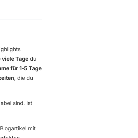
ighlights
e viele Tage
du
me für 1-5 Tage
keiten
, die du
bei sind, ist
logartikel mit
erfekten