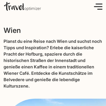
S
k
i
p
Wien
t
o
Planst du eine Reise nach Wien und suchst noch
c
Tipps und Inspiration? Erlebe die kaiserliche
o
Pracht der Hofburg, spaziere durch die
n
historischen Straßen der Innenstadt und
t
genieße einen Kaffee in einem traditionellen
e
Wiener Café. Entdecke die Kunstschätze im
n
Belvedere und genieße die lebendige
t
Kulturszene.