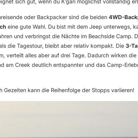
eignet sich gut, wenn du K’gari möglichst vollständig e
inreisende oder Backpacker sind die beiden
4WD-Backp
ach
eine gute Wahl. Du bist mit dem Jeep unterwegs, k
ahren und verbringst die Nächte im Beachside Camp. 
als die Tagestour, bleibt aber relativ kompakt. Die
3-Ta
, verteilt alles aber auf drei Tage. Dadurch wirken di
d am Creek deutlich entspannter und das Camp-Erle
 Gezeiten kann die Reihenfolge der Stopps variieren!