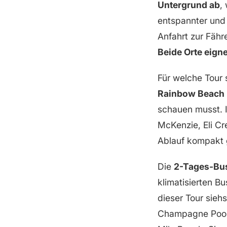
Untergrund ab
,
S.S. Maheno Wrack
entspannter und 
Central Station Rainforest
Anfahrt zur Fähre
Boardwalks durch K’garis Natur
Beide Orte eign
Für welche Tour 
Rainbow Beach
schauen musst. I
McKenzie, Eli Cr
Ablauf kompakt g
Die
2-Tages-Bus
klimatisierten B
dieser Tour sieh
Champagne Pools