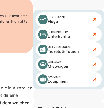
es zu einem ihrer
SKYSCANNER
Flüge
nlichen Highlights
BOOKING.COM
Unterkünfte
GETYOURGUIDE
Tickets & Touren
CHECK24
Mietwagen
AMAZON
Equipment
die in Australien
t dir eine
nd dem weichen