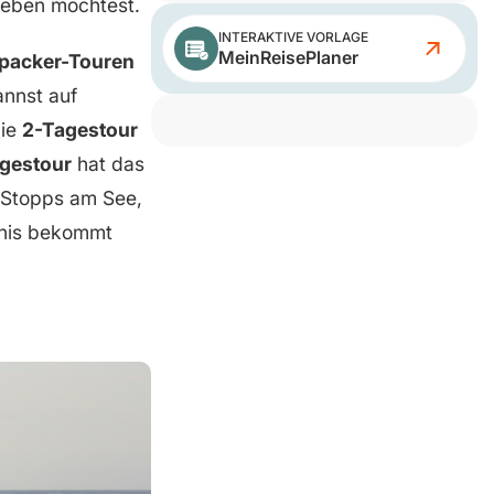
rleben möchtest.
INTERAKTIVE VORLAGE
MeinReisePlaner
acker-Touren
annst auf
Die
2-Tagestour
gestour
hat das
e Stopps am See,
bnis bekommt