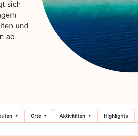
t sich
engem
iten und
en ab
outen
Orte
Aktivitäten
Highlights