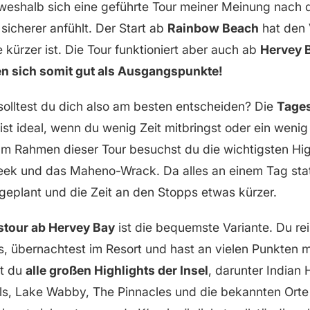
 weshalb sich eine geführte Tour meiner Meinung nach d
sicherer anfühlt. Der Start ab
Rainbow Beach
hat den V
 kürzer ist. Die Tour funktioniert aber auch ab
Hervey 
en sich somit gut als Ausgangspunkte!
solltest du dich also am besten entscheiden? Die
Tages
ist ideal, wenn du wenig Zeit mitbringst oder ein weni
m Rahmen dieser Tour besuchst du die wichtigsten Hig
eek und das Maheno-Wrack. Da alles an einem Tag statt
eplant und die Zeit an den Stopps etwas kürzer.
tour ab Hervey Bay
ist die bequemste Variante. Du rei
us, übernachtest im Resort und hast an vielen Punkten m
st du
alle großen Highlights der Insel
, darunter Indian 
, Lake Wabby, The Pinnacles und die bekannten Orte 