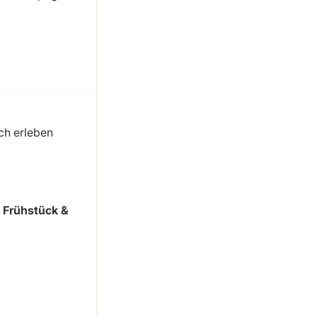
ch erleben
x Frühstück &