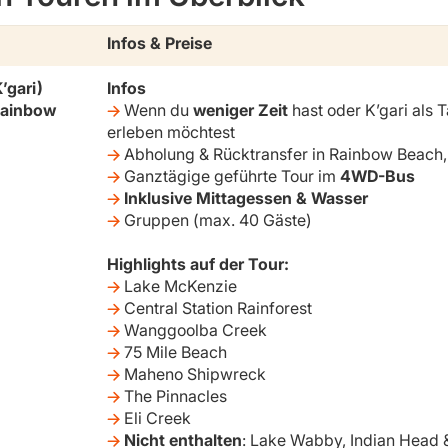
Infos & Preise
’gari)
Infos
Rainbow
Wenn du
weniger Zeit
hast oder K’gari als 
erleben möchtest
Abholung & Rücktransfer in Rainbow Beach, 
Ganztägige geführte Tour im
4WD-Bus
Inklusive Mittagessen & Wasser
Gruppen (max. 40 Gäste)
Highlights auf der Tour:
Lake McKenzie
Central Station Rainforest
Wanggoolba Creek
75 Mile Beach
Maheno Shipwreck
The Pinnacles
Eli Creek
Nicht enthalten
: Lake Wabby, Indian Hea