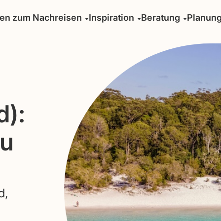
sen zum Nachreisen
Inspiration
Beratung
Planun
d):
zu
d,