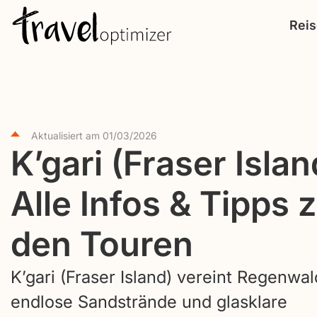
S
Rei
k
i
p
t
o
Aktualisiert am
01/03/2026
c
K’gari (Fraser Islan
o
n
Alle Infos & Tipps 
t
e
den Touren
n
t
K’gari (Fraser Island) vereint Regenwal
endlose Sandstrände und glasklare