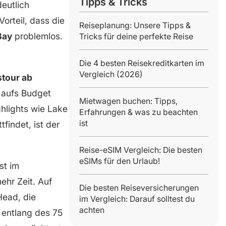
Tipps & Tricks
eutlich
orteil, dass die
Reiseplanung: Unsere Tipps &
Bay
problemlos.
Tricks für deine perfekte Reise
Die 4 besten Reisekreditkarten im
Vergleich (2026)
tour ab
g aufs Budget
Mietwagen buchen: Tipps,
hlights wie Lake
Erfahrungen & was zu beachten
ist
findet, ist der
Reise-eSIM Vergleich: Die besten
eSIMs für den Urlaub!
st im
ehr Zeit. Auf
Die besten Reiseversicherungen
Head, die
im Vergleich: Darauf solltest du
achten
entlang des 75