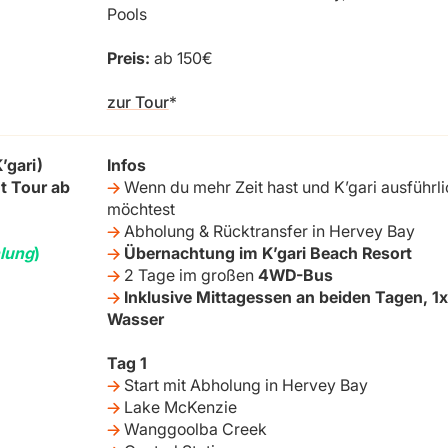
Pools
Preis:
ab 150€
zur Tour
’gari)
Infos
t Tour ab
Wenn du mehr Zeit hast und K’gari ausführli
möchtest
⁣ Abholung & Rücktransfer in Hervey Bay
lung
)
Übernachtung im K’gari Beach Resort
2 Tage im großen
4WD-Bus
Inklusive Mittagessen an beiden Tagen, 1
Wasser
Tag 1
Start mit Abholung in Hervey Bay
Lake McKenzie
Wanggoolba Creek