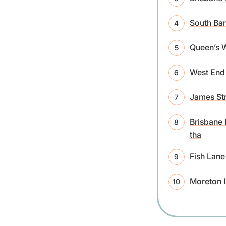
South Ban
Queen’s 
West End
James Str
Brisbane 
tha
Fish Lane 
Moreton I