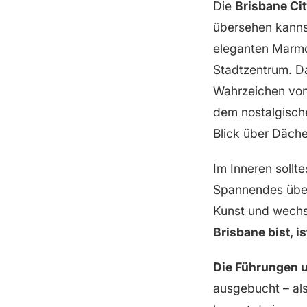
Die
Brisbane Cit
übersehen kannst
eleganten Marmor
Stadtzentrum. Da
Wahrzeichen von 
dem nostalgisc
Blick über Däche
Im Inneren sollt
Spannendes über
Kunst und wechs
Brisbane bist, is
Die Führungen 
ausgebucht – als