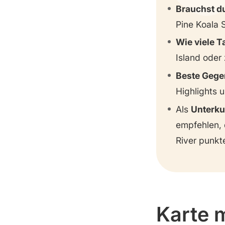
Brisbane Botanic Gardens Mt
Brauchst d
Coot-tha
Pine Koala 
Fish Lane – Street Art & Bars
Wie viele T
Island oder 
Beste Gege
Highlights
Als
Unterku
empfehlen, 
River punkte
Karte 