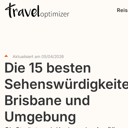
S
Rei
k
i
p
t
o
Aktualisiert am
05/04/2026
c
Die 15 besten
o
n
Sehenswürdigkeite
t
e
Brisbane und
n
t
Umgebung