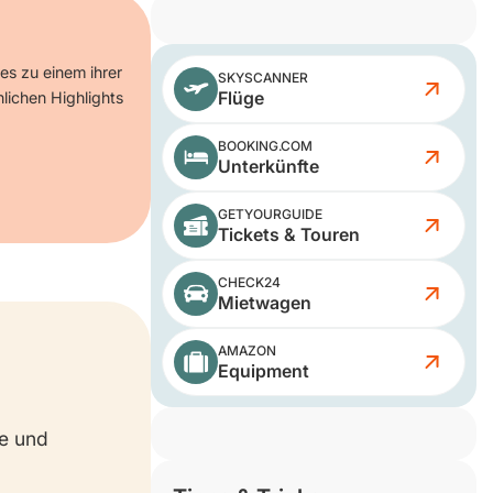
es zu einem ihrer
SKYSCANNER
Flüge
nlichen Highlights
BOOKING.COM
Unterkünfte
GETYOURGUIDE
Tickets & Touren
CHECK24
Mietwagen
AMAZON
Equipment
ke und