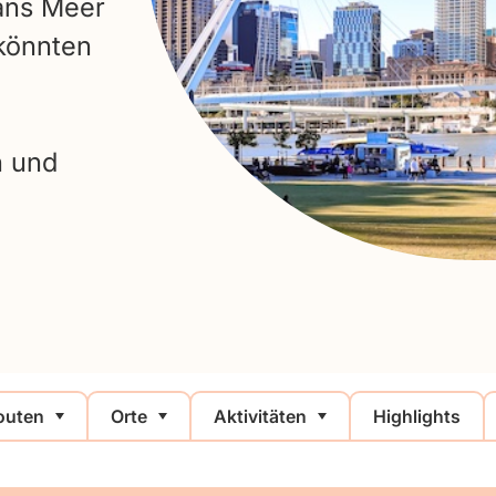
 ans Meer
 könnten
n und
outen
Orte
Aktivitäten
Highlights