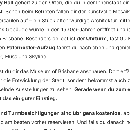
y Hall
gehört zu den Orten, die du in der Innenstadt ein
. Schon beim Betreten fallen dir der kunstvolle Mosai
säulen auf – ein Stück altehrwürdige Architektur mit
s Gebäude wurde in den 1930er-Jahren eröffnet und ist
Brisbane. Besonders beliebt ist der
Uhrturm
, fast 90
hen
Paternoster-Aufzug
fährst du nach oben und genieß
r, Fluss und Skyline.
est du dir das Museum of Brisbane anschauen. Dort erfäh
 die Entwicklung der Stadt, sondern bekommst auch z
elnde Ausstellungen zu sehen.
Gerade wenn du zum er
t das ein guter Einstieg.
und Turmbesichtigungen sind übrigens kostenlos
, ab
o am besten vorher reservieren. Und falls du danach n