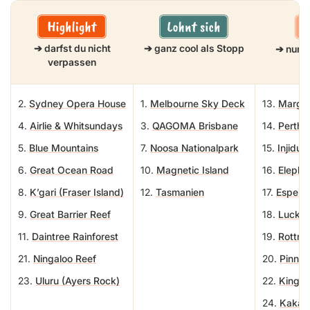
➔ darfst du nicht
➔ ganz cool als Stopp
➔ nur w
verpassen
2.
Sydney Opera House
1.
Melbourne Sky Deck
13.
Margar
4.
Airlie & Whitsundays
3.
QAGOMA Brisbane
14.
Perth
5.
Blue Mountains
7.
Noosa Nationalpark
15.
Injidu
6.
Great Ocean Road
10.
Magnetic Island
16.
Elepha
8.
K’gari (Fraser Island)
12.
Tasmanien
17.
Espera
9.
Great Barrier Reef
18.
Lucky 
11.
Daintree Rainforest
19.
Rottnes
21.
Ningaloo Reef
20.
Pinnac
23.
Uluru (Ayers Rock)
22.
Kings
24.
Kakadu