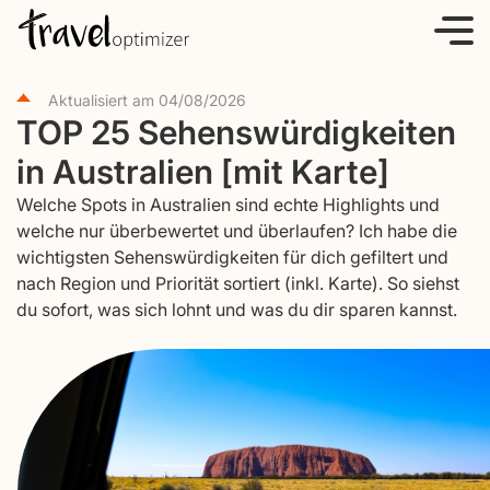
S
k
i
Aktualisiert am
04/08/2026
p
TOP 25 Sehenswürdigkeiten
t
in Australien [mit Karte]
o
c
Welche Spots in Australien sind echte Highlights und
o
welche nur überbewertet und überlaufen? Ich habe die
wichtigsten Sehenswürdigkeiten für dich gefiltert und
n
nach Region und Priorität sortiert (inkl. Karte). So siehst
t
du sofort, was sich lohnt und was du dir sparen kannst.
e
n
t