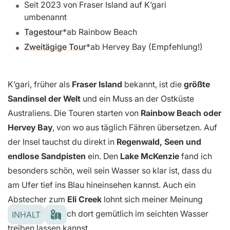
Seit 2023 von Fraser Island auf K’gari
umbenannt
Tagestour
ab Rainbow Beach
Zweitägige Tour
ab Hervey Bay (Empfehlung!)
K’gari, früher als
Fraser Island
bekannt, ist die
größte
Sandinsel der Welt
und ein Muss an der Ostküste
Australiens. Die Touren starten von
Rainbow Beach oder
Hervey Bay
, von wo aus täglich Fähren übersetzen. Auf
der Insel tauchst du direkt in
Regenwald, Seen und
endlose Sandpisten
ein. Den
Lake McKenzie
fand ich
besonders schön, weil sein Wasser so klar ist, dass du
am Ufer tief ins Blau hineinsehen kannst. Auch ein
Abstecher zum
Eli Creek
lohnt sich meiner Meinung
nach, weil du dich dort gemütlich im seichten Wasser
INHALT
treiben lassen kannst.