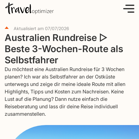
S
k
i
Aktualisiert am
07/07/2026
p
Australien Rundreise ▷
t
Beste 3-Wochen-Route als
o
c
Selbstfahrer
o
Du möchtest eine Australien Rundreise für 3 Wochen
n
planen? Ich war als Selbstfahrer an der Ostküste
t
unterwegs und zeige dir meine ideale Route mit allen
e
Highlights, Tipps und Kosten zum Nachreisen. Keine
Lust auf die Planung? Dann nutze einfach die
n
Reiseberatung und lass dir deine Reise individuell
t
zusammenstellen.