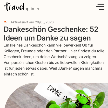
S
k
i
Aktualisiert am
28/05/2026
p
Dankeschön Geschenke: 52
t
Ideen um Danke zu sagen
o
c
Ein kleines Dankeschön kann viel bewirken! Ob für
o
Kollegen, Freunde oder den Partner – hier findest du tolle
Geschenkideen, um deine Wertschätzung zu zeigen.
n
Von persönlichen Gesten bis zu liebevollen Kleinigkeiten
t
ist für jeden etwas dabei. Weil „Danke“ sagen manchmal
e
einfach schön ist!
n
t