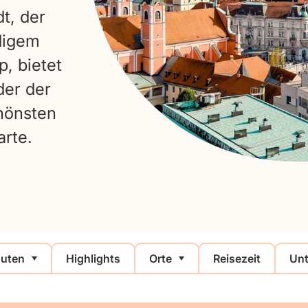
dt, der
digem
p, bietet
der der
chönsten
arte.
uten
Highlights
Orte
Reisezeit
Unt