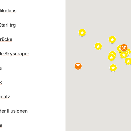
ikolaus
tari trg
rücke
ik-Skyscraper
a
k
platz
r Illusionen
e