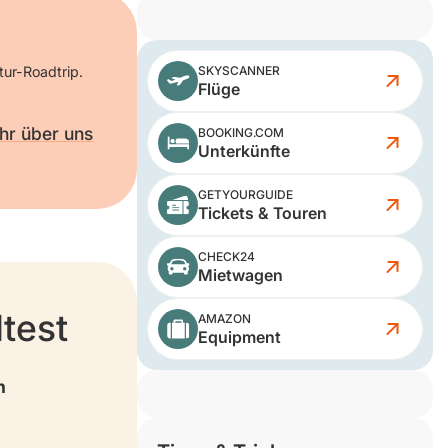
tur-Roadtrip.
SKYSCANNER
Flüge
hr über uns
BOOKING.COM
Unterkünfte
GETYOURGUIDE
Tickets & Touren
CHECK24
Mietwagen
test
AMAZON
Equipment
n