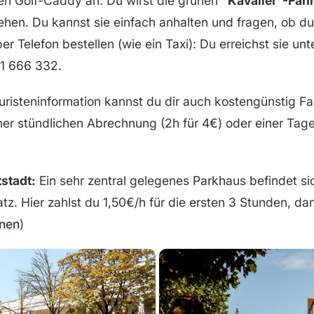
en Golf-Caddy an. Du wirst die grünen
“Kavalier”-Fah
ehen. Du kannst sie einfach anhalten und fragen, ob du
er Telefon bestellen (wie ein Taxi): Du erreichst sie u
1 666 332.
ouristeninformation kannst du dir auch kostengünstig Fa
ner stündlichen Abrechnung (2h für 4€) oder einer Tag
tstadt:
Ein sehr zentral gelegenes Parkhaus befindet sic
z. Hier zahlst du 1,50€/h für die ersten 3 Stunden, da
fnen
)