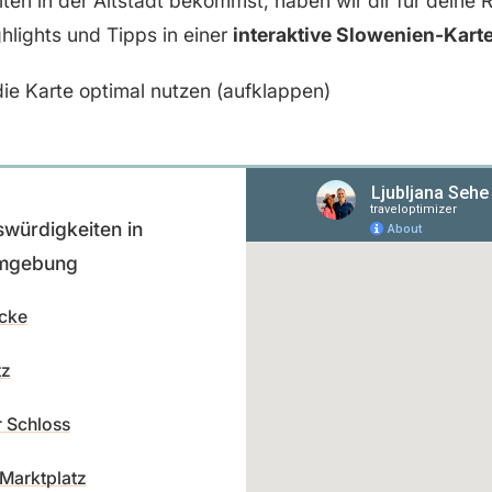
en in der Altstadt bekommst, haben wir dir für deine 
ghlights und Tipps in einer
interaktive Slowenien-Kart
ie Karte optimal nutzen (aufklappen)
würdigkeiten in
Umgebung
ücke
tz
 Schloss
 Marktplatz