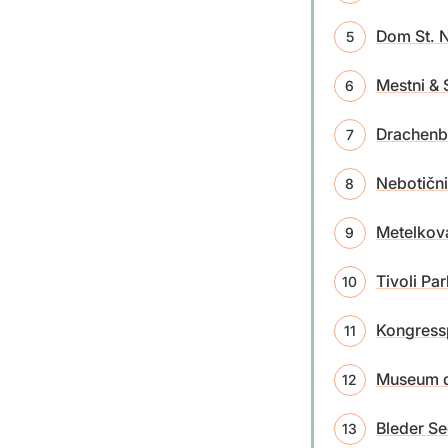
Dom St. N
Mestni & S
Drachenb
Nebotičn
Metelkov
Tivoli Par
Kongress
Museum de
Bleder Se