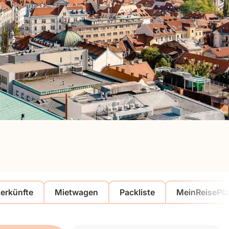
erkünfte
Mietwagen
Packliste
MeinReisePla