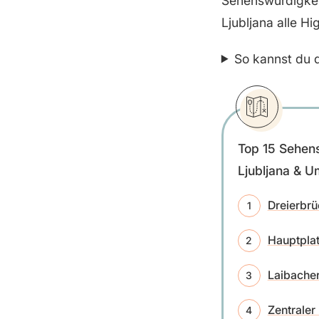
Sehenswürdigkeit
Ljubljana alle Hi
So kannst du d
Top 15 Sehens
Ljubljana & 
Dreierbr
Hauptpla
Laibacher
Zentraler