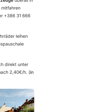
rzeuge
überall in
 mitfahren
nter +386 31 666
hrräder leihen
espauschale
h direkt unter
nach 2,40€/h. (
in