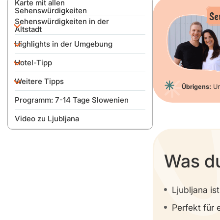
Karte mit allen
Sehenswürdigkeiten
Se
Sehenswürdigkeiten in der
Altstadt
Highlights in der Umgebung
Die Dreierbrücke
Hotel-Tipp
Hauptplatz von Ljubljana
Bleder See
Postojna-Höhle & Höhlenburg
Unsere Empfehlung: B&B Hotel
Weitere Tipps
Ljubljanas Burg
Predjama
Ljubljana Park
Übrigens:
Un
Programm: 7-14 Tage Slowenien
Zentraler Marktplatz
Beste Reisezeit
Video zu Ljubljana
Dom St. Nikolaus
Anreise & Parken
Plätze in der Altstadt
Ljubljana Card
Was du
Drachenbrücke
Stadtführungen
Aussichtscafé im Nebotičnik-
Cafés, Restaurants & Bars
Skyscraper
Ljubljana is
Metelkova
Perfekt für
Tivoli Park