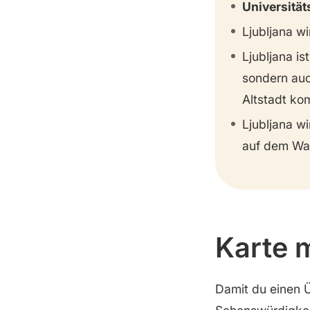
Universität
Kongressplatz
Ljubljana w
Museen in Ljubljana
Ljubljana is
sondern auc
Altstadt kom
Ljubljana w
auf dem Wap
Karte 
Damit du einen Ü