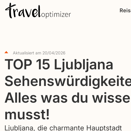
S
Rei
k
i
p
t
o
Aktualisiert am
20/04/2026
c
TOP 15 Ljubljana
o
Sehenswürdigkeite
n
t
Alles was du wiss
e
n
musst!
t
Ljubljana, die charmante Hauptstadt