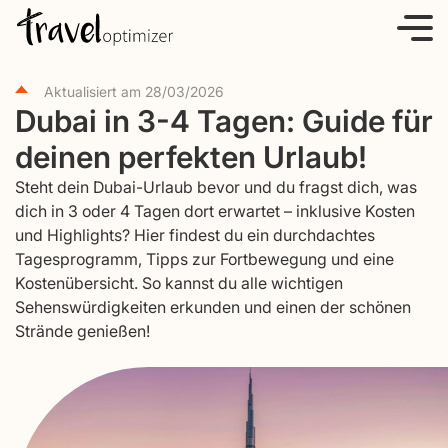
S
k
i
Aktualisiert am
28/03/2026
p
Dubai in 3-4 Tagen: Guide für
t
deinen perfekten Urlaub!
o
c
Steht dein Dubai-Urlaub bevor und du fragst dich, was
o
dich in 3 oder 4 Tagen dort erwartet – inklusive Kosten
und Highlights? Hier findest du ein durchdachtes
n
Tagesprogramm, Tipps zur Fortbewegung und eine
t
Kostenübersicht. So kannst du alle wichtigen
e
Sehenswürdigkeiten erkunden und einen der schönen
n
Strände genießen!
t