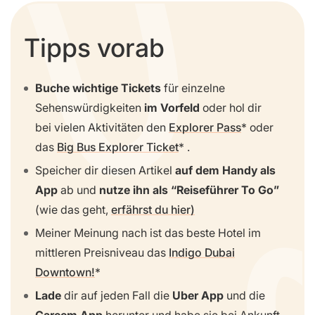
Tipps vorab
Buche wichtige Tickets
für einzelne
Sehenswürdigkeiten
im Vorfeld
oder hol dir
bei vielen Aktivitäten den
Explorer Pass
oder
das
Big Bus Explorer Ticket
.
Speicher dir diesen Artikel
auf dem Handy als
App
ab und
nutze ihn als “Reiseführer To Go”
(wie das geht,
erfährst du hier)
Meiner Meinung nach ist das beste Hotel im
mittleren Preisniveau das
Indigo Dubai
Downtown!
Lade
dir auf jeden Fall die
Uber App
und die
Careem App
herunter und habe sie bei Ankunft