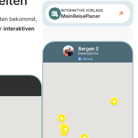
eiten
INTERAKTIVE VORLAGE
MeinReisePlaner
iten bekommst,
er
interaktiven