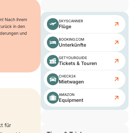
um! Nach ihrem
SKYSCANNER
Flüge
zurück in den
anderungen und
BOOKING.COM
Unterkünfte
GETYOURGUIDE
Tickets & Touren
CHECK24
Mietwagen
AMAZON
Equipment
t für