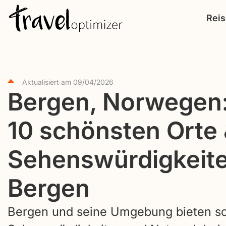
S
Rei
k
i
p
t
Aktualisiert am
09/04/2026
o
Bergen, Norwegen:
c
o
10 schönsten Orte
n
t
Sehenswürdigkeit
e
Bergen
n
t
Bergen und seine Umgebung bieten so