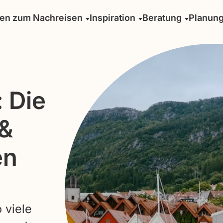
sen zum Nachreisen
Inspiration
Beratung
Planun
 Die
 &
en
 viele