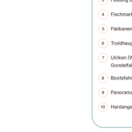
Fischmar
Fløibane
Troldhau
Ulriken 
Gondelfah
Bootsfahr
Panorama
Hardange