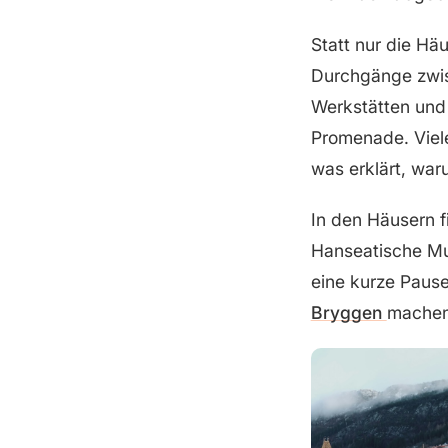
Statt nur die Hä
Durchgänge zwis
Werkstätten und 
Promenade. Viel
was erklärt, war
In den Häusern f
Hanseatische Mus
eine kurze Paus
Bryggen
machen,