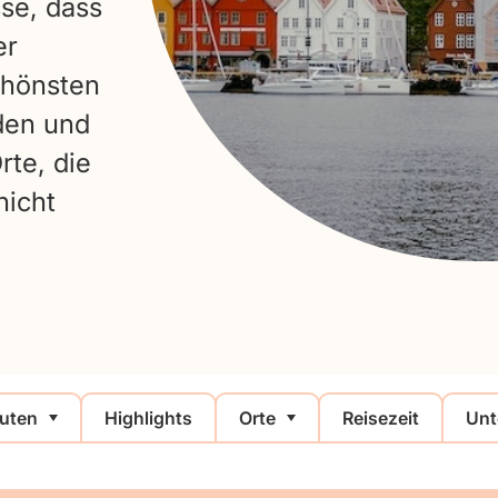
se, dass
er
chönsten
rden und
te, die
nicht
uten
Highlights
Orte
Reisezeit
Unt