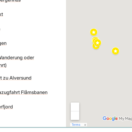
kt
n
gen
(Wanderung oder
rt)
t zu Alversund
zugfahrt Flåmsbanen
rfjord