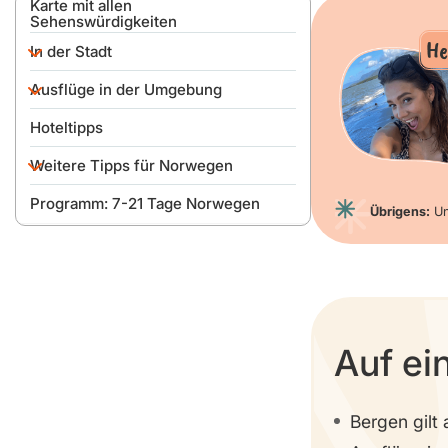
Karte mit allen
Sehenswürdigkeiten
He
In der Stadt
Ausflüge in der Umgebung
Bryggen Viertel
Hoteltipps
Gamle Bergen Museum
Bootsfahrt zu Alversund
Weitere Tipps für Norwegen
Festung Bergenhus
Panoramazugfahrt Flåmsbanen
Programm: 7-21 Tage Norwegen
Fischmarkt
Hardangerfjord
Beste Reisezeit
Übrigens:
Un
Fløibanen
Was vorab buchen?
Anreise, Parken &
Troldhaugen
Fortbewegung
Ulriken (Wanderung oder
Geld, Sprache & SIM-Karte
Gondelfahrt)
Auf ei
Wo kann man gut essen?
Packliste
Bergen gilt 