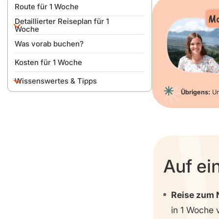
Route für 1 Woche
Mo
Detaillierter Reiseplan für 1
Woche
Was vorab buchen?
Tag 0
Kosten für 1 Woche
Tag 1
Wissenswertes & Tipps
Tag 2
Übrigens:
Un
Tag 3
An- & Einreise
Tag 4
Auto mieten & fahren
Tag 5
Beste Reisezeit
Tag 6
Ist Norwegen gefährlich?
Auf ei
Tag 7
Geld, Sprache & SIM-Karte
Packliste
Reise zum 
in 1 Woche 