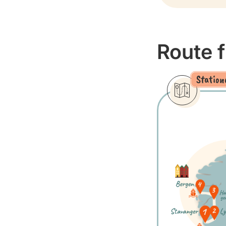
Route 
Station