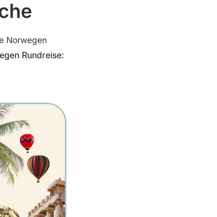
oche
age Norwegen
egen Rundreise: