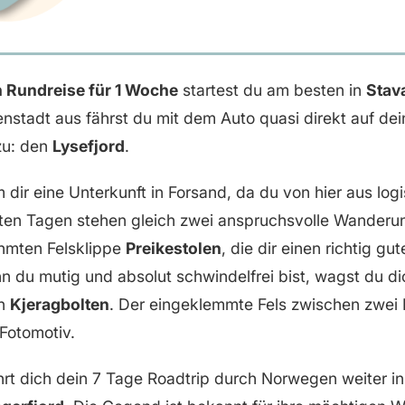
Rundreise für 1 Woche
startest du am besten in
Stav
stadt aus fährst du mit dem Auto quasi direkt auf dei
zu: den
Lysefjord
.
dir eine Unterkunft in Forsand, da du von hier aus logi
rsten Tagen stehen gleich zwei anspruchsvolle Wanderu
ühmten Felsklippe
Preikestolen
, die dir einen richtig gu
nn du mutig und absolut schwindelfrei bist, wagst du 
en
Kjeragbolten
. Der eingeklemmte Fels zwischen zwei K
Fotomotiv.
rt dich dein 7 Tage Roadtrip durch Norwegen weiter in