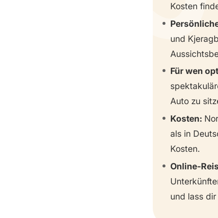
Kosten find
Persönliche
und Kjeragb
Aussichtsbe
Für wen op
spektakulär
Auto zu sitz
Kosten:
Nor
als in Deuts
Kosten.
Online-Rei
Unterkünft
und lass di