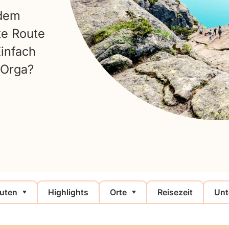
 dem
te Route
Einfach
 Orga?
uten
Highlights
Orte
Reisezeit
Unt