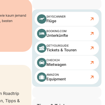
n wie kaum jemand
SKYSCANNER
Flüge
e, besten
BOOKING.COM
Unterkünfte
GETYOURGUIDE
Tickets & Touren
CHECK24
Mietwagen
AMAZON
Equipment
n Roadtrip
n, Tipps &