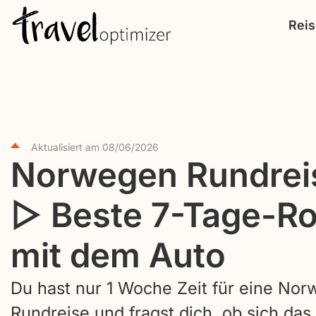
S
Rei
k
i
p
t
o
c
Aktualisiert am
08/06/2026
Norwegen Rundrei
o
n
▷ Beste 7-Tage-R
t
e
mit dem Auto
n
t
Du hast nur 1 Woche Zeit für eine No
Rundreise und fragst dich, ob sich das