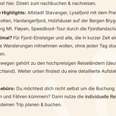
est hier. Direkt zum nachbuchen & nachreisen.
 Highlights:
Altstadt Stavanger, Lysefjord mit dem Pre
olten, Hardangerfjord, Holzhäuser auf der Bergen Bryg
rg Mt. Fløyen, Speedboot-Tour durch die Fjordlandscha
timal?
Für Fjord-Einsteiger und alle, die in kurzer Zeit e
e Wanderungen mitnehmen wollen, ohne jeden Tag stu
en.
wegen gehört zu den hochpreisigen Reiseländern (deutl
chland). Weiter unten findest du eine detaillierte Aufste
sebüro:
Du möchtest dich nicht selbst um die Buchung
en und Fähren kümmern? Dann nutze die
individuelle R
r deinen Trip planen & buchen.