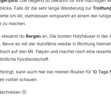
gerfjord
. Die Gegend ist bekannt für ihre mächtigen W
blicke. Falls dir die sehr lange Wanderung zur
Trolltun
fehle ich dir, stattdessen entspannt an einem der ruhig
e zu machen.
p steuerst du
Bergen
an. Die bunten Holzhäuser in der A
. Bevor es mit der Autofähre wieder in Richtung Heimat 
 hoch auf den Mt. Fløyen und machst noch eine rasant
ördliche Fjordlandschaft.
tbringt, kann auch hier bei meinen Routen für
10 Tage
en
vorbei schauen.
Nachreisen 😊