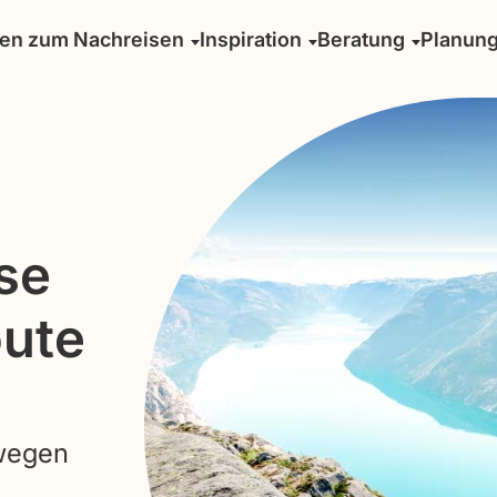
sen zum Nachreisen
Inspiration
Beratung
Planun
se
oute
rwegen