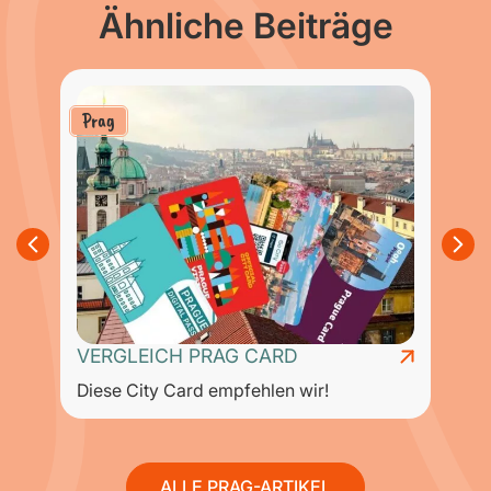
Ähnliche Beiträge
Prag
VERGLEICH PRAG CARD
Diese City Card empfehlen wir!
P
ALLE PRAG-ARTIKEL