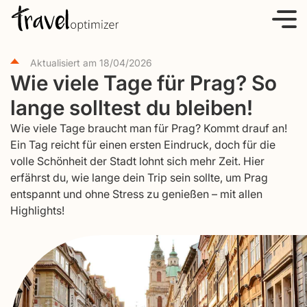
S
k
i
Aktualisiert am
18/04/2026
p
Wie viele Tage für Prag? So
t
lange solltest du bleiben!
o
c
Wie viele Tage braucht man für Prag? Kommt drauf an!
o
Ein Tag reicht für einen ersten Eindruck, doch für die
volle Schönheit der Stadt lohnt sich mehr Zeit. Hier
n
erfährst du, wie lange dein Trip sein sollte, um Prag
t
entspannt und ohne Stress zu genießen – mit allen
e
Highlights!
n
t