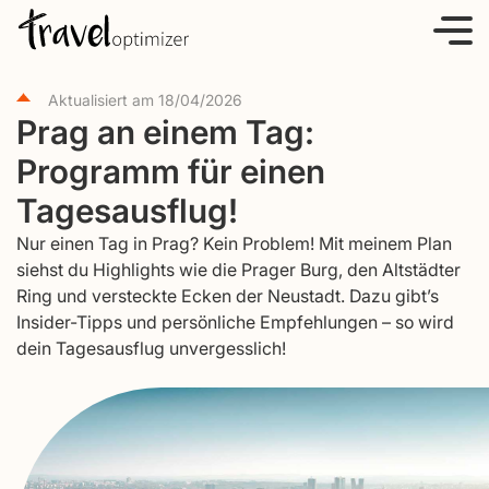
S
k
i
Aktualisiert am
18/04/2026
p
Prag an einem Tag:
t
Programm für einen
o
c
Tagesausflug!
o
Nur einen Tag in Prag? Kein Problem! Mit meinem Plan
n
siehst du Highlights wie die Prager Burg, den Altstädter
t
Ring und versteckte Ecken der Neustadt. Dazu gibt’s
e
Insider-Tipps und persönliche Empfehlungen – so wird
dein Tagesausflug unvergesslich!
n
t