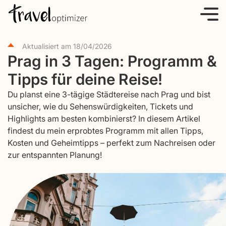
S
k
i
Aktualisiert am
18/04/2026
p
Prag in 3 Tagen: Programm &
t
Tipps für deine Reise!
o
c
Du planst eine 3-tägige Städtereise nach Prag und bist
o
unsicher, wie du Sehenswürdigkeiten, Tickets und
Highlights am besten kombinierst? In diesem Artikel
n
findest du mein erprobtes Programm mit allen Tipps,
t
Kosten und Geheimtipps – perfekt zum Nachreisen oder
e
zur entspannten Planung!
n
t