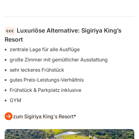
ruhige Umgebung abseits vom Trubel
große Fenster für viel Tageslicht
super Service bei der Tourenplanung
leckeres Frühstück inklusive
zum Atha Resort
Bild: Sigiriya Water Cottage
Luxuriöse Alternative: Sigiriya King’s
Resort
zentrale Lage für alle Ausflüge