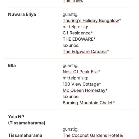
The Trees
Nuwara Eliya
günstig:
Thuring’s Holiday Bungalow
mittelpreisig:
C I Residence
THE EDGWARE
luxuriös:
The Edgware Cabana
Ella
günstig:
Nest Of Peak Ella
mittelpreisig:
100 View Cottage
Mc Queen Homestay
luxuriös:
Burning Mountain Chalet
Yala NP
(Tissamaharama)
günstig:
Tissamaharama
The Coconut Gardens Hotel &