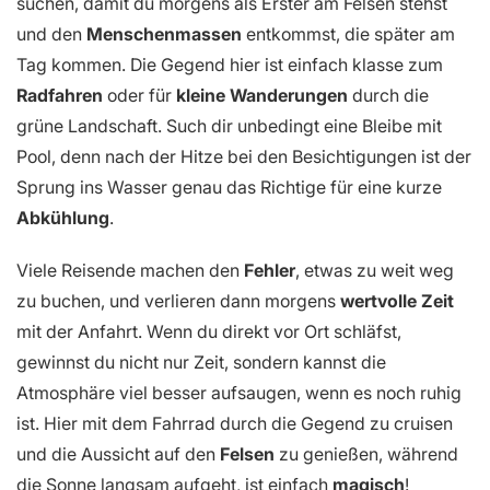
zum Maho Boutique Hotel
Sigiriya
Sigiriya
ist der absolute Dreh- und Angelpunkt, wenn du
die
berühmte Felsenfestung
sehen willst. Ich rate dir
dringend dazu, eine Unterkunft direkt in der
Nähe
zu
suchen, damit du morgens als Erster am Felsen stehst
und den
Menschenmassen
entkommst, die später am
Tag kommen. Die Gegend hier ist einfach klasse zum
Radfahren
oder für
kleine Wanderungen
durch die
grüne Landschaft. Such dir unbedingt eine Bleibe mit
Pool, denn nach der Hitze bei den Besichtigungen ist der
Sprung ins Wasser genau das Richtige für eine kurze