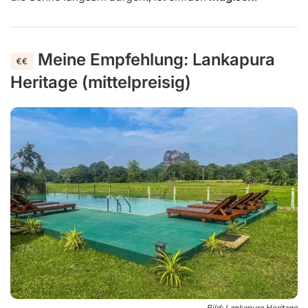
Abkühlung
.
Viele Reisende machen den
Fehler
, etwas zu weit weg
zu buchen, und verlieren dann morgens
wertvolle Zeit
mit der Anfahrt. Wenn du direkt vor Ort schläfst,
gewinnst du nicht nur Zeit, sondern kannst die
Atmosphäre viel besser aufsaugen, wenn es noch ruhig
ist. Hier mit dem Fahrrad durch die Gegend zu cruisen
und die Aussicht auf den
Felsen
zu genießen, während
die Sonne langsam aufgeht, ist einfach
magisch
!
Meine Empfehlung: Lankapura
Heritage (mittelpreisig)