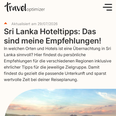
S
k
i
Aktualisiert am
29/07/2026
p
Sri Lanka Hoteltipps: Das
t
sind meine Empfehlungen!
o
c
In welchen Orten und Hotels ist eine Übernachtung in Sri
o
Lanka sinnvoll? Hier findest du persönliche
Empfehlungen für die verschiedenen Regionen inklusive
n
ehrlicher Tipps für die jeweilige Zielgruppe. Damit
t
findest du gezielt die passende Unterkunft und sparst
e
wertvolle Zeit bei deiner Reiseplanung.
n
t