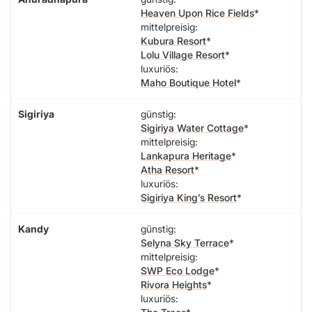
Heaven Upon Rice Fields
mittelpreisig:
Kubura Resort
Lolu Village Resort
luxuriös:
Maho Boutique Hotel
Sigiriya
günstig:
Sigiriya Water Cottage
mittelpreisig:
Lankapura Heritage
Atha Resort
luxuriös:
Sigiriya King’s Resort
Kandy
günstig:
Selyna Sky Terrace
mittelpreisig:
SWP Eco Lodge
Rivora Heights
luxuriös: