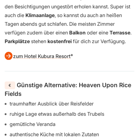
Die Atmosphäre ist super entspannt und der Pool lädt
dazu ein, die warmen Nachmittage einfach am Wasser
zu verbringen. Hier kommst du zwischen den Ruinen
wirklich runter und hast einen Ort, an dem du dich nach
den Besichtigungen ungestört erholen kannst. Super ist
auch die
Klimaanlage
, so kannst du auch an heißen
Tagen abends gut schlafen. Die meisten Zimmer
verfügen zudem über einen
Balkon
oder eine
Terrasse
.
Parkplätze
stehen
kostenfrei
für dich zur Verfügung.
zum Hotel Kubura Resort
Günstige Alternative: Heaven Upon Rice
Fields