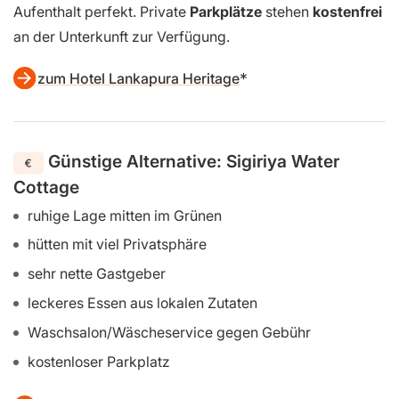
klimatisiert,
sauber
und solide ausgestattet. Ein kleiner
Pool zum Abkühlen nach den schweißtreibenden
Wanderungen ist ebenfalls dabei.
Das
absolute Highlight
ist hier die herzliche
Gastfreundschaft und das unfassbar leckere,
authentische sri-lankische Essen, das dir die Gastgeber
morgens und abends direkt
frisch zubereiten
. Ein
schöner Garten und das inklusive Frühstück machen den
Aufenthalt perfekt. Private
Parkplätze
stehen
kostenfrei
an der Unterkunft zur Verfügung.
zum Hotel Lankapura Heritage
Günstige Alternative: Sigiriya Water