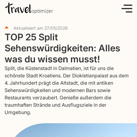
S
k
i
Aktualisiert am
27/05/2026
p
TOP 25 Split
t
Sehenswürdigkeiten: Alles
o
c
was du wissen musst!
o
Split, die Küstenstadt in Dalmatien, ist für uns die
n
schönste Stadt Kroatiens. Der Diokletianpalast aus dem
t
4. Jahrhundert prägt die Altstadt, die mit antiken
e
Sehenswürdigkeiten und modernen Bars sowie
Restaurants verzaubert. Genieße außerdem die
n
traumhaften Strände und Ausflugsziele in der
t
Umgebung.