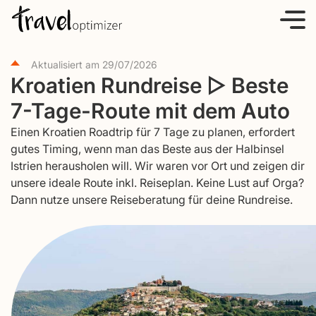
S
k
i
Aktualisiert am
29/07/2026
p
Kroatien Rundreise ▷ Beste
t
7-Tage-Route mit dem Auto
o
c
Einen Kroatien Roadtrip für 7 Tage zu planen, erfordert
o
gutes Timing, wenn man das Beste aus der Halbinsel
Istrien herausholen will. Wir waren vor Ort und zeigen dir
n
unsere ideale Route inkl. Reiseplan. Keine Lust auf Orga?
t
Dann nutze unsere Reiseberatung für deine Rundreise.
e
n
t