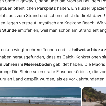
en State Highway 1, dann über die Moeraki Boulders R
großen öffentlichen
Parkplatz
halten. Ein kurzer Spazie
latz aus zum Strand und schon stehst du direkt davor! 
en liegen verstreut, mystisch am Koekohe Beach. Wir w
s Stunde
empfehlen, weil man schön am Strand entlang
Brocken wiegt mehrere Tonnen und ist
teilweise bis zu
haben herausgefunden, dass es Calcit-Konkretionen sin
en Jahren im Meeresboden
gebildet haben. Die Māoris
ärung: Die Steine seien uralte Flaschenkürbisse, die v
uru an Land gespült wurden, als es vor Jahrhunderten Sc