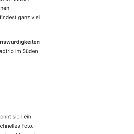
önen
indest ganz viel
enswürdigkeiten
adtrip im Süden
ohnt sich ein
chnelles Foto.