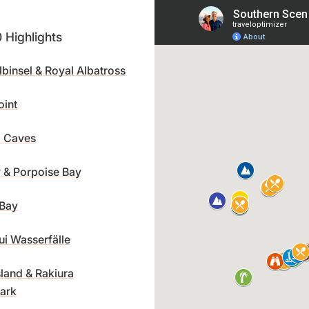
 Highlights
binsel & Royal Albatross
oint
l Caves
 & Porpoise Bay
 Bay
i Wasserfälle
sland & Rakiura
ark