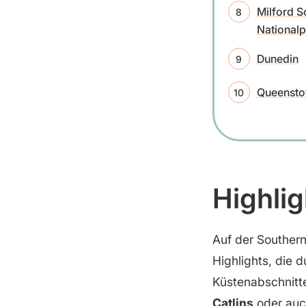
Milford S
Nationalp
Dunedin
Queenst
Highlig
Auf der Souther
Highlights, die 
Küstenabschnitt
Catlins
oder auc