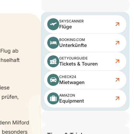
SKYSCANNER
Flüge
BOOKING.COM
Unterkünfte
 Flug ab
GETYOURGUIDE
hselhaft
Tickets & Touren
CHECK24
Mietwagen
iese
AMAZON
 prüfen,
Equipment
denn Milford
n, besonders