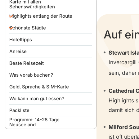
Karte mit allen
Sehenswürdigkeiten
Highlights entlang der Route
Schönste Städte
Moeraki Boulders
Auf ei
Otago Halbinsel & Royal
Hoteltipps
Dunedin
Albatross Center
Anreise
Nugget Point
Queenstown
Stewart Isl
Invercargil
Beste Reisezeit
Cathedral Caves
Te Anau
sein, daher
Was vorab buchen?
Florence Hill Lookout
Geld, Sprache & SIM-Karte
Curio Bay & Porpoise Bay
Cathedral 
Wo kann man gut essen?
Cannibal Bay
Highlights s
damit sich 
Packliste
Waipapa Point
Programm: 14-28 Tage
McLean Falls
Neuseeland
Milford Sou
Purakaunui Wasserfälle
ist oft übe