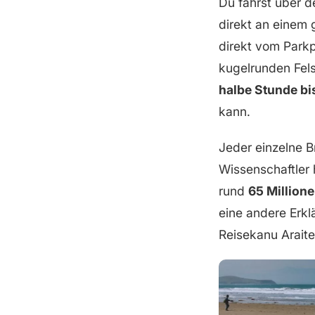
Du fährst über d
direkt an einem 
direkt vom Parkp
kugelrunden Fels
halbe Stunde bi
kann.
Jeder einzelne 
Wissenschaftler 
rund
65 Million
eine andere Erkl
Reisekanu Araite