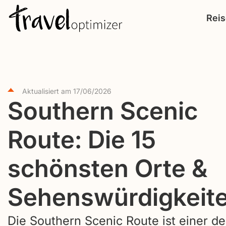
S
Rei
k
i
p
t
o
Aktualisiert am
17/06/2026
c
Southern Scenic
o
Route: Die 15
n
t
schönsten Orte &
e
n
Sehenswürdigkeit
t
Die Southern Scenic Route ist einer de