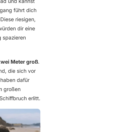
oad und kannst
rgang führt dich
Diese riesigen,
ürden dir eine
 spazieren
 zwei Meter groß
.
d, die sich vor
 haben dafür
om großen
hiffbruch erlitt.