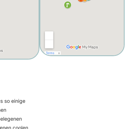
s so einige
nen
gelegenen
denen coolen