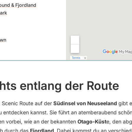
ound & Fjordland
ark
own
hts entlang der Route
n Scenic Route auf der
Südinsel von Neuseeland
gibt e
du entdecken kannst. Sie führt an atemberaubend schö
en vorbei, wie an der bekannten
Otago-Küst
e, den ab
h durch das
Fjordland
. Dabei kommst du an verschie