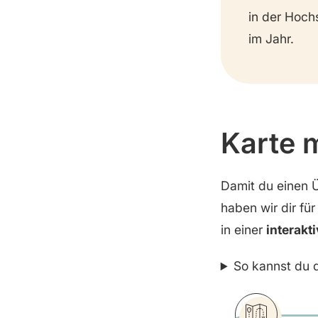
Stewart Island & Rakiura
in der Hoch
Nationalpark
Milford Sound & Fjordland
im Jahr.
Nationalpark
Karte 
Damit du einen 
haben wir dir fü
in einer
interakt
So kannst du d