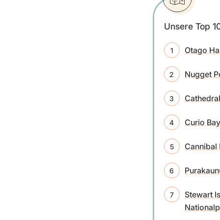
Unsere Top 10
Otago Hal
Nugget P
Cathedra
Curio Bay
Cannibal
Purakaunu
Stewart I
Nationalp