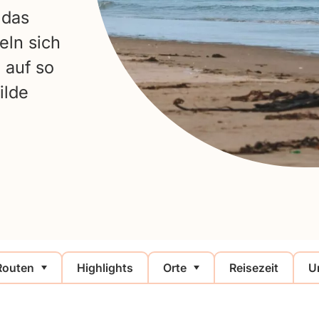
 das
eln sich
 auf so
ilde
Routen
Highlights
Orte
Reisezeit
U