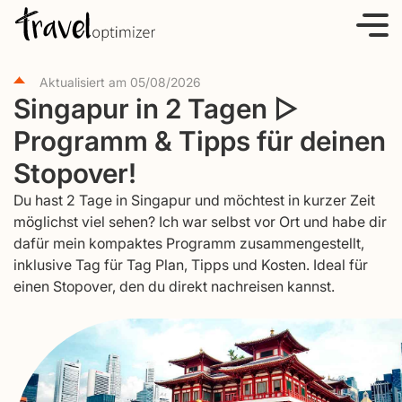
S
k
i
Aktualisiert am
05/08/2026
p
Singapur in 2 Tagen ▷
t
Programm & Tipps für deinen
o
c
Stopover!
o
Du hast 2 Tage in Singapur und möchtest in kurzer Zeit
n
möglichst viel sehen? Ich war selbst vor Ort und habe dir
t
dafür mein kompaktes Programm zusammengestellt,
e
inklusive Tag für Tag Plan, Tipps und Kosten. Ideal für
einen Stopover, den du direkt nachreisen kannst.
n
t