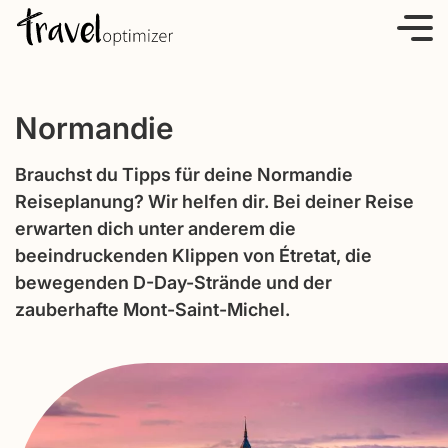
S
k
i
p
Normandie
t
o
Brauchst du Tipps für deine Normandie
c
Reiseplanung? Wir helfen dir. Bei deiner Reise
o
erwarten dich unter anderem die
n
beeindruckenden Klippen von Étretat, die
t
bewegenden D-Day-Strände und der
e
zauberhafte Mont-Saint-Michel.
n
t