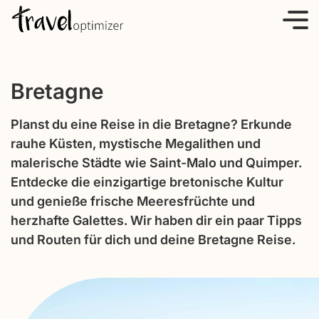
S
k
i
p
Bretagne
t
o
Planst du eine Reise in die Bretagne? Erkunde
c
rauhe Küsten, mystische Megalithen und
o
malerische Städte wie Saint-Malo und Quimper.
n
Entdecke die einzigartige bretonische Kultur
t
und genieße frische Meeresfrüchte und
e
herzhafte Galettes. Wir haben dir ein paar Tipps
n
und Routen für dich und deine Bretagne Reise.
t