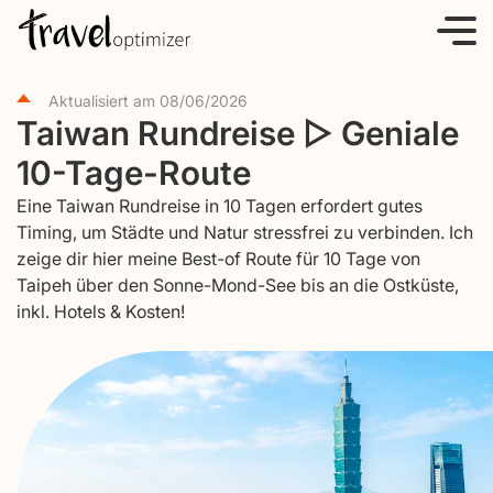
S
k
i
Aktualisiert am
08/06/2026
p
Taiwan Rundreise ▷ Geniale
t
10-Tage-Route
o
c
Eine Taiwan Rundreise in 10 Tagen erfordert gutes
o
Timing, um Städte und Natur stressfrei zu verbinden. Ich
zeige dir hier meine Best-of Route für 10 Tage von
n
Taipeh über den Sonne-Mond-See bis an die Ostküste,
t
inkl. Hotels & Kosten!
e
n
t