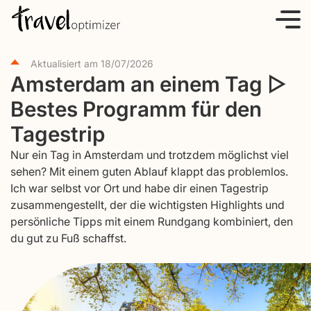
S
k
i
Aktualisiert am
18/07/2026
p
Amsterdam an einem Tag ▷
t
Bestes Programm für den
o
c
Tagestrip
o
Nur ein Tag in Amsterdam und trotzdem möglichst viel
n
sehen? Mit einem guten Ablauf klappt das problemlos.
t
Ich war selbst vor Ort und habe dir einen Tagestrip
e
zusammengestellt, der die wichtigsten Highlights und
persönliche Tipps mit einem Rundgang kombiniert, den
n
du gut zu Fuß schaffst.
t