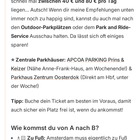
schnell mal
zwischen 40 € und 80 € pro Tag
liegen… Autsch! Wenn dir meine Empfehlungen unten
immer noch zu happig sind, kannst du auch mal nach
den
Outdoor-Parkplätzen
oder dem
Park and Ride-
Service
Ausschau halten. Da lässt sich oft einiges
sparen!
⭐️
Zentrale Parkhäuser:
APCOA PARKING Prins &
Keizer
(Nähe Anne-Frank-Haus, am Wochenende!) &
Parkhaus Zentrum Oosterdok
(Direkt am Hbf, unter
der Woche!)
Tipp:
Buche dein Ticket am besten im Voraus, damit
auch sicher ein Platz frei ist, wenn du ankommst!
Wie kommst du von A nach B?
🚶🏻
Zu Fuß:
Amsterdam muss eigentlich zu Fuß