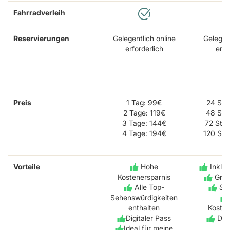
Fahrradverleih
Reservierungen
Gelegentlich online
Gelegent
erforderlich
erfo
Preis
1 Tag: 99€
24 Stu
2 Tage: 119€
48 Stu
3 Tage: 144€
72 Stu
4 Tage: 194€
120 Stu
Vorteile
Hohe
Inkl. 
Kostenersparnis
Groß
Alle Top-
Seh
Sehenswürdigkeiten
enthalten
Kosten
Digitaler Pass
Digi
Ideal für meine