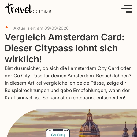
S
k
i
Aktualisiert am
09/03/2026
p
Vergleich Amsterdam Card:
t
Dieser Citypass lohnt sich
o
c
wirklich!
o
Bist du unsicher, ob sich die I amsterdam City Card oder
n
der Go City Pass für deinen Amsterdam-Besuch lohnen?
t
In diesem Artikel vergleiche ich beide Pässe, zeige dir
e
Beispielrechnungen und gebe Empfehlungen, wann der
Kauf sinnvoll ist. So kannst du entspannt entscheiden!
n
t