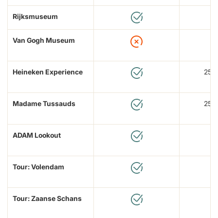
Rijksmuseum
Van Gogh Museum
Heineken Experience
25%
Madame Tussauds
25%
ADAM Lookout
Tour: Volendam
Tour: Zaanse Schans