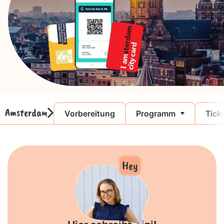
Amsterdam
Vorbereitung
Programm
Tick
Hey