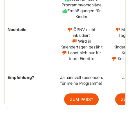
Programmvorschläge
Ermäßigungen für
Kinder
Nachteile
ÖPNV nicht
Meist
inkludiert
Tagen
Wird in
Kalendertagen gezählt
Kinder/J
Lohnt sich nur für
Kond
teure Eintritte
Kein S
mö
Empfehlung?
Ja, sinnvoll (besonders
Ja, 
für meine Programme)
ZUM PASS
ZUM