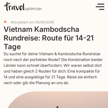
S
k
i
Aktualisiert am
05/06/2026
p
Vietnam Kambodscha
t
Rundreise: Route für 14-21
o
c
Tage
o
Du suchst für deine Vietnam & Kambodscha Rundreise
n
noch nach der perfekten Route? Die Kombination beider
t
Länder kann schnell überfordern. Wir waren selbst dort
e
und haben gleich 2 Routen für dich: Eine kompakte für
14 und eine ausgiebige für 21 Tage. Reise sie einfach
n
nach oder gib die Planung an uns ab.
t