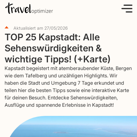
S
k
i
Aktualisiert am
27/05/2026
p
TOP 25 Kapstadt: Alle
t
Sehenswürdigkeiten &
o
c
wichtige Tipps! (+Karte)
o
Kapstadt begeistert mit atemberaubender Küste, Bergen
n
wie dem Tafelberg und unzähligen Highlights. Wir
t
haben die Stadt und Umgebung 7 Tage erkundet und
e
teilen hier die besten Tipps sowie eine interaktive Karte
für deinen Besuch. Entdecke Sehenswürdigkeiten,
n
Ausflüge und spannende Erlebnisse in Kapstadt!
t