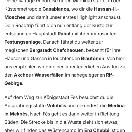
Deine 14 Tage Rundreise durch Marokko startet in der
Küstenmetropole
Casablanca
, wo dir die
Hassan-II.-
Moschee
und damit unser erstes Highlight anschaust.
Dein Roadtrip führt dich nun entlang der Küste zur
entspannten Hauptstadt
Rabat
mit ihrer imposanten
Festungsanlage
. Danach fährst du weiter zur
magischen
Bergstadt Chefchaouen
, bekannt für ihre
Häuser und Gassen in leuchtenden
Blautönen
. Von hier
aus empfehlen wir dir einen abenteuerlichen Ausflug zu
den
Akchour Wasserfällen
im nahegelegenen
Rif-
Gebirge
.
Auf dem Weg zur Königsstadt Fès besuchst du die
Ausgrabungsstätte
Volubilis
und erkundest die
Medina
in Meknès
. Nach Fès geht es dann weiter in Richtung
Süden. Die Strecke bis in die Wüste zieht sich etwas,
aber wir finden das Wüstencamp im
Erg Chebbi
ist den