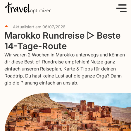
S
k
i
Aktualisiert am
06/07/2026
p
Marokko Rundreise ▷ Beste
t
14-Tage-Route
o
c
Wir waren 2 Wochen in Marokko unterwegs und können
o
dir diese Best-of-Rundreise empfehlen! Nutze ganz
einfach unseren Reiseplan, Karte & Tipps für deinen
n
Roadtrip. Du hast keine Lust auf die ganze Orga? Dann
t
gib die Planung einfach an uns ab.
e
n
t