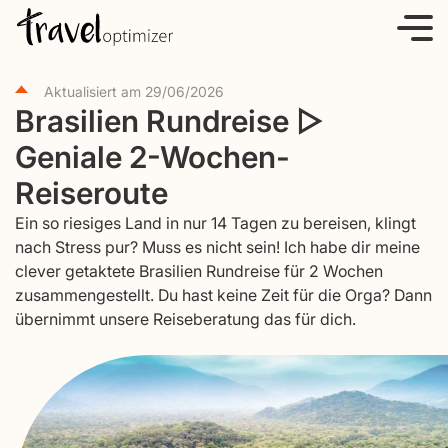
S
k
i
Aktualisiert am
29/06/2026
p
Brasilien Rundreise ▷
t
Geniale 2-Wochen-
o
c
Reiseroute
o
Ein so riesiges Land in nur 14 Tagen zu bereisen, klingt
n
nach Stress pur? Muss es nicht sein! Ich habe dir meine
t
clever getaktete Brasilien Rundreise für 2 Wochen
e
zusammengestellt. Du hast keine Zeit für die Orga? Dann
übernimmt unsere Reiseberatung das für dich.
n
t