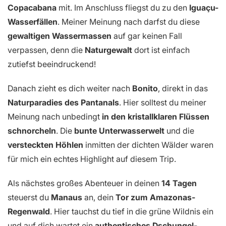
Copacabana
mit. Im Anschluss fliegst du zu den
Iguaçu-
Wasserfällen
. Meiner Meinung nach darfst du diese
gewaltigen Wassermassen
auf gar keinen Fall
verpassen, denn die
Naturgewalt
dort ist einfach
zutiefst beeindruckend!
Danach zieht es dich weiter nach
Bonito
, direkt in das
Naturparadies
des Pantanals
. Hier solltest du meiner
Meinung nach unbedingt
in den kristallklaren Flüssen
schnorcheln
. Die
bunte Unterwasserwelt
und die
versteckten Höhlen
inmitten der dichten Wälder waren
für mich ein echtes Highlight auf diesem Trip.
Als nächstes großes Abenteuer in deinen
14 Tagen
steuerst du
Manaus
an, dein
Tor zum
Amazonas-
Regenwald
. Hier tauchst du tief in die grüne Wildnis ein
und auf dich wartet ein
authentisches Dschungel-