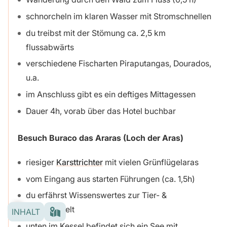
schnorcheln im klaren Wasser mit Stromschnellen
du treibst mit der Stömung ca. 2,5 km
flussabwärts
verschiedene Fischarten Piraputangas, Dourados,
u.a.
im Anschluss gibt es ein deftiges Mittagessen
Dauer 4h, vorab über das Hotel buchbar
Besuch Buraco das Araras (Loch der Aras)
riesiger
Karsttrichter
mit vielen Grünflügelaras
vom Eingang aus starten Führungen (ca. 1,5h)
du erfährst Wissenswertes zur Tier- &
Pflanzenwelt
INHALT
unten im Kessel befindet sich ein See mit