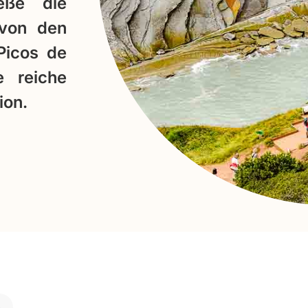
eße die
 von den
Picos de
e reiche
ion.