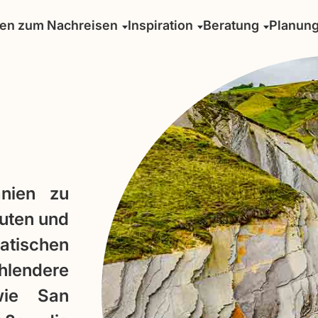
sen zum Nachreisen
Inspiration
Beratung
Planun
anien zu
outen und
atischen
hlendere
wie San