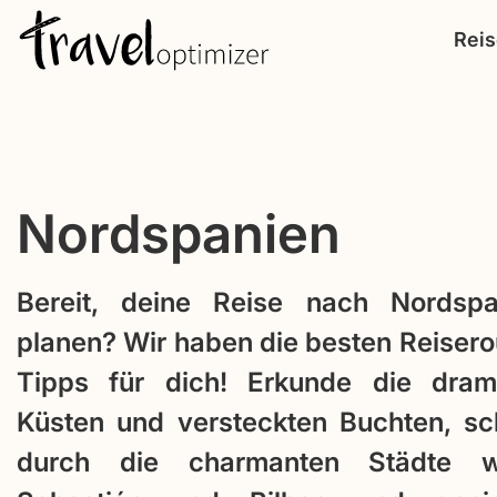
S
Rei
k
i
p
t
o
Nordspanien
c
o
n
Bereit, deine Reise nach Nordsp
t
planen? Wir haben die besten Reiser
e
Tipps für dich! Erkunde die dram
n
Küsten und versteckten Buchten, sc
t
durch die charmanten Städte 