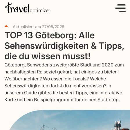
S
k
i
Aktualisiert am
27/05/2026
p
TOP 13 Göteborg: Alle
t
Sehenswürdigkeiten & Tipps,
o
c
die du wissen musst!
o
Göteborg, Schwedens zweitgrößte Stadt und 2020 zum
n
nachhaltigsten Reiseziel gekürt, hat einiges zu bieten!
t
Wo übernachten? Wo essen die Locals? Welche
e
Sehenswürdigkeiten darfst du nicht verpassen? In
unserem Guide gibt's die besten Tipps, eine interaktive
n
Karte und ein Beispielprogramm für deinen Städtetrip.
t