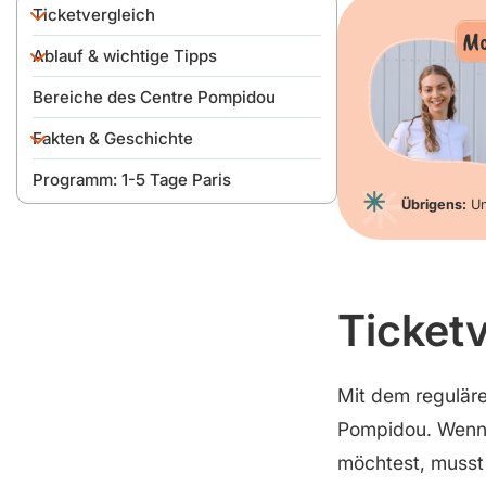
Ticketvergleich
Mo
Ablauf & wichtige Tipps
Meine Empfehlung
Öffnungszeiten & optimale
Bereiche des Centre Pompidou
Besuchszeit
Fakten & Geschichte
Eingang & Ablauf des Besuchs
Programm: 1-5 Tage Paris
Fakten
Übrigens:
Un
Bau & Geschichte
Musée National d’Art Moderne
Veranstaltungsräume und
Auditorien
Ticketv
Bibliothèque publique
d’information (BPI)
Dachterrasse
Mit dem regulär
Pompidou. Wenn 
möchtest, musst