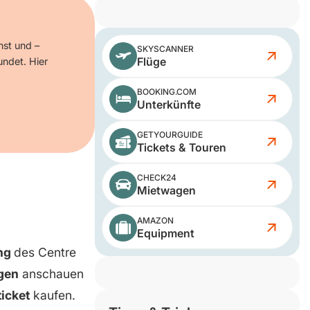
nst und –
SKYSCANNER
Flüge
undet. Hier
BOOKING.COM
Unterkünfte
GETYOURGUIDE
Tickets & Touren
CHECK24
Mietwagen
AMAZON
Equipment
ung
des Centre
gen
anschauen
icket
kaufen.