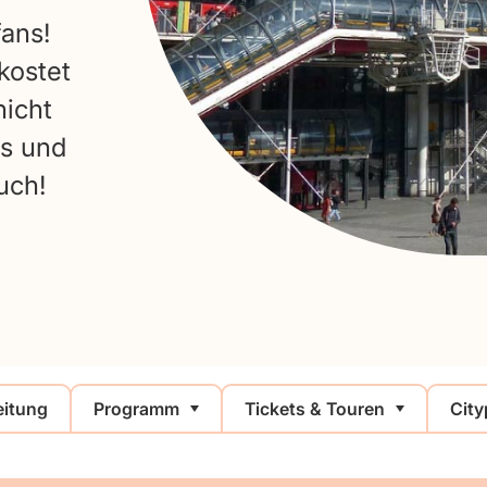
fans!
kostet
nicht
os und
uch!
eitung
Programm
Tickets & Touren
Cit