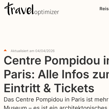
S
Rei
k
i
p
t
o
c
Aktualisiert am
04/04/2026
Centre Pompidou i
o
n
Paris: Alle Infos z
t
e
Eintritt & Tickets
n
t
Das Centre Pompidou in Paris ist mehr 
Museum – es ist ein architektonisches