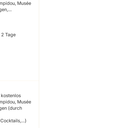
Pompidou, Musée
ngen,…
b 2 Tage
 kostenlos
Pompidou, Musée
ngen (durch
Cocktails,…)