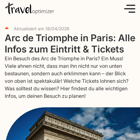
S
k
i
Aktualisiert am
18/04/2026
p
Arc de Triomphe in Paris: Alle
t
Infos zum Eintritt & Tickets
o
c
Ein Besuch des Arc de Triomphe in Paris? Ein Muss!
o
Viele ahnen nicht, dass man ihn nicht nur von unten
bestaunen, sondern auch erklimmen kann – der Blick
n
von oben ist spektakulär! Welche Tickets lohnen sich?
t
Was solltest du wissen? Hier findest du alle wichtigen
e
Infos, um deinen Besuch zu planen!
n
t