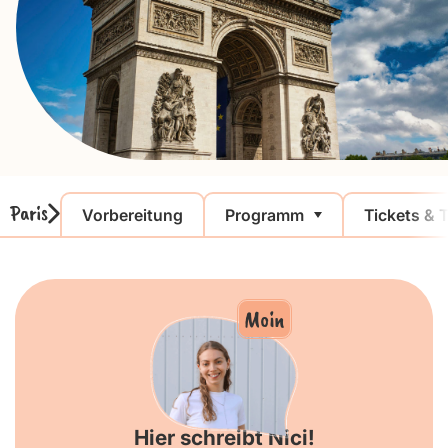
Paris
Vorbereitung
Programm
Tickets & 
Moin
Hier schreibt Nici!