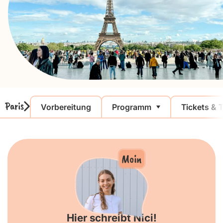
Paris
Vorbereitung
Programm
Tickets & 
Moin
Hier schreibt Nici!