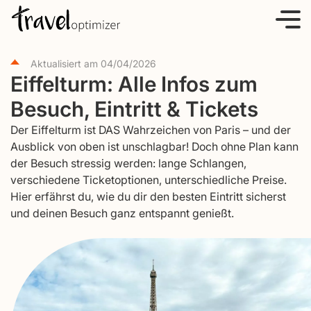
S
k
i
Aktualisiert am
04/04/2026
p
Eiffelturm: Alle Infos zum
t
Besuch, Eintritt & Tickets
o
c
Der Eiffelturm ist DAS Wahrzeichen von Paris – und der
o
Ausblick von oben ist unschlagbar! Doch ohne Plan kann
der Besuch stressig werden: lange Schlangen,
n
verschiedene Ticketoptionen, unterschiedliche Preise.
t
Hier erfährst du, wie du dir den besten Eintritt sicherst
e
und deinen Besuch ganz entspannt genießt.
n
t