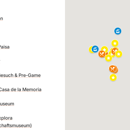
en
Paisa
r
Besuch & Pre-Game
asa de la Memoria
museum
xplora
chaftsmuseum)