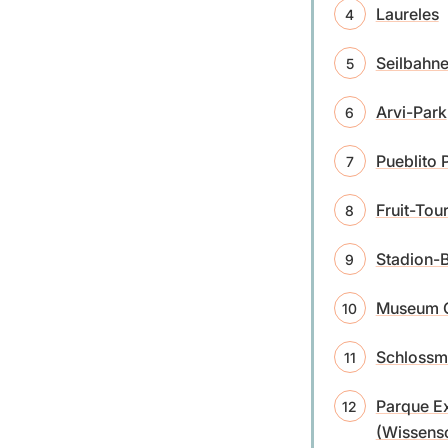
Laureles
Seilbahn
Arvi-Park
Pueblito 
Fruit-Tou
Stadion-
Museum C
Schloss
Parque E
(Wissens