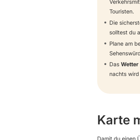
Verkehrsmit
Touristen.
Die sichers
solltest du 
Plane am b
Sehenswürdi
Das
Wetter
nachts wird
Karte 
Damit du einen 