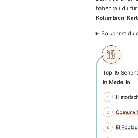
haben wir dir für
Kolumbien-Kar
So kannst du d
Top 15 Sehen
in Medellín
Historisc
Comuna 
El Pobla