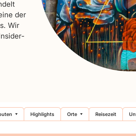
ndelt
 eine der
s. Wir
Insider-
outen
Highlights
Orte
Reisezeit
Un