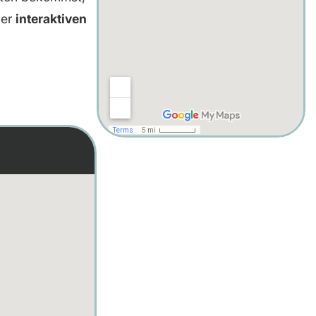
ner
interaktiven