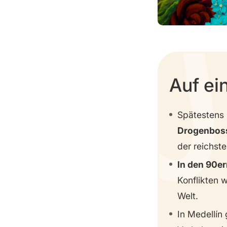
Schlossmuseum
Parque Explora
(Wissenschaftsmuseum)
Auf ei
Spätestens 
Drogenboss
der reichst
In den 90er
Konflikten 
Welt.
In Medellín