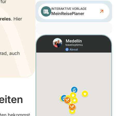
für
INTERAKTIVE VORLAGE
MeinReisePlaner
reles
. Hier
rad, auch
eiten
iten bekommst,