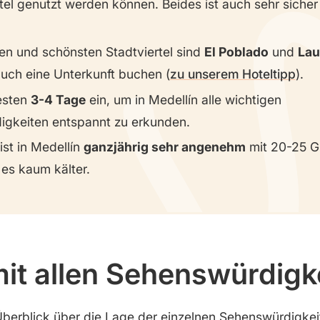
tel genutzt werden können. Beides ist auch sehr sicher 
ten und schönsten Stadtviertel sind
El Poblado
und
Lau
auch eine Unterkunft buchen (
zu unserem Hoteltipp
).
esten
3-4 Tage
ein, um in Medellín alle wichtigen
gkeiten entspannt zu erkunden.
ist in Medellín
ganzjährig sehr angenehm
mit 20-25 G
 es kaum kälter.
mit allen Sehenswürdigk
Überblick über die Lage der einzelnen Sehenswürdigke