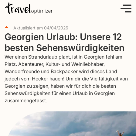
S
k
i
Aktualisiert am
04/04/2026
p
Georgien Urlaub: Unsere 12
t
besten Sehenswürdigkeiten
o
c
Wer einen Strandurlaub plant, ist in Georgien fehl am
o
Platz. Abenteurer, Kultur- und Weinliebhaber,
Wanderfreunde und Backpacker wird dieses Land
n
jedoch vom Hocker hauen! Um dir die Vielfältigkeit von
t
Georgien zu zeigen, haben wir für dich die besten
e
Sehenswürdigkeiten für einen Urlaub in Georgien
n
zusammengefasst.
t