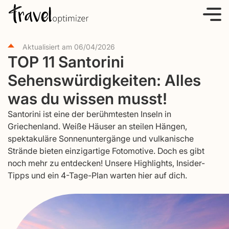
S
k
i
Aktualisiert am
06/04/2026
p
TOP 11 Santorini
t
Sehenswürdigkeiten: Alles
o
c
was du wissen musst!
o
Santorini ist eine der berühmtesten Inseln in
n
Griechenland. Weiße Häuser an steilen Hängen,
t
spektakuläre Sonnenuntergänge und vulkanische
e
Strände bieten einzigartige Fotomotive. Doch es gibt
noch mehr zu entdecken! Unsere Highlights, Insider-
n
Tipps und ein 4-Tage-Plan warten hier auf dich.
t